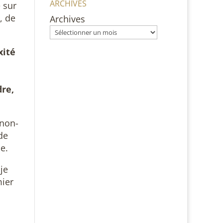
ARCHIVES
 sur
, de
Archives
xité
re,
 non-
de
e.
je
mier