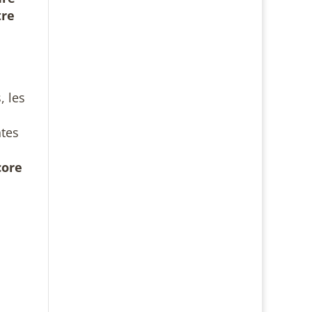
tre
, les
ntes
core