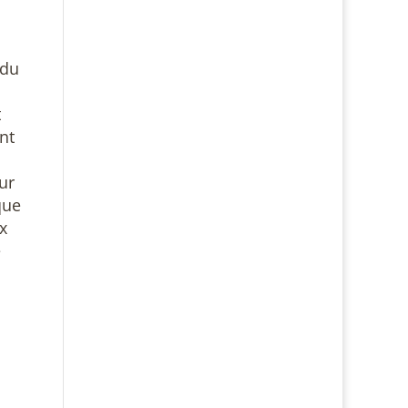
 du
t
nt
ur
que
x
e