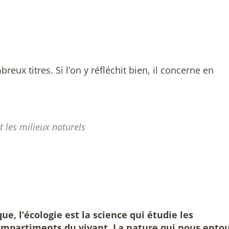
eux titres. Si l’on y réfléchit bien, il concerne en
les milieux naturels
, l’écologie est la science qui étudie les
compartiments du vivant
.
La nature qui nous ento