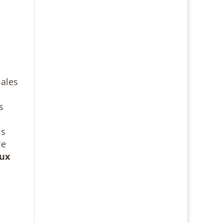
iales
s
l
is
Je
eux