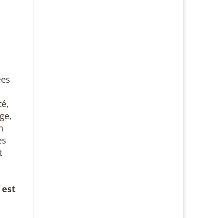
ées
té,
ge,
n
es
t
 est