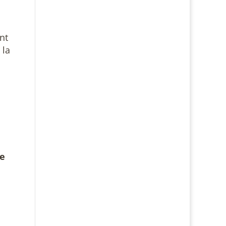
nt
 la
de