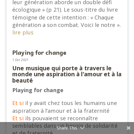
leur génération aborde un double défi
écologique » (p 21). Le sous-titre du livre
témoigne de cette intention : « Chaque
génération a son combat. Voici le notre ».
lire plus
Playing for change
1 Oct 2021
Une musique qui porte à travers le
monde une aspiration à l’amour et à la
beauté
Playing for change
Et si
il y avait chez tous les humains une
aspiration à l’amour et à la fraternité
Et si
ils pouvaient se reconnaître
semblables dans un besoin de solidarité
Share This
et de fraternité