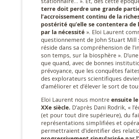
stationnaire… ». Et, dès cette époque
terre doit perdre une grande partie
l’accroissement continu de la riche
postérité qu’elle se contentera de 
par la nécessité
». Eloi Laurent comm
questionnement de John Stuart Mill s
réside dans sa compréhension de l’i
son temps, sur la biosphère ». D’une 
que quand, avec de bonnes institutio
prévoyance, que les conquêtes faites s
des explorateurs scientifiques devi
d’améliorer et d’élever le sort de tous
Eloi Laurent nous montre
ensuite l
XXe siècle.
D’après Dani Rodrik, « l’
(et pour tout dire supérieure), du fa
représentations simplifiées et opé
permettraient d’identifier des relati
progressivement singularisée par l