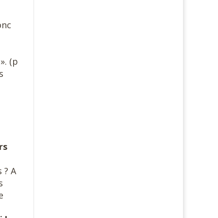
onc
». (p
s
rs
 ? A
s
e