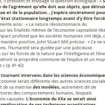
, il pressent et envisage la question écologique : «
S
 de l’agrément qu’elle doit aux objets, que détrui
sse et de la population… j’espère sincèrement pour
l’état stationnaire longtemps avant d’y être forc
ente ainsi : « La nature révolutionnaire du
ur les finalités mêmes de l’économie capitaliste lib
mpact profond que les sociétés humaines ont déjà, 
manière positive, John Stuart Mill précise : « Ce ne 
ns, l’humanité sera guidée par une judicieuse
ur les forces de la nature par l’intelligence et l’én
endront la propriété commune de l’espèce et un mo
 » (p 41-42).
e tournant intervenu dans les sciences économique
économie serait différente des autres sciences social
it de sa maitrise
des modèles,
autrement dit de
ratoires des comportements humains, lesquels
ons causales.
L’économie du XXe se serait ainsi
’amélioration de ses techniques quantitatives,