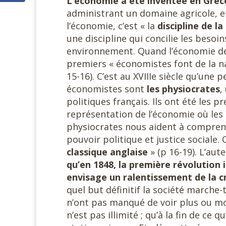
L’économie a été inventée en Grèc
administrant un domaine agricole, 
l’économie, c’est « la
discipline de l
une discipline qui concilie les besoi
environnement. Quand l’économie de
premiers « économistes font de la nat
15-16). C’est au XVIIIe siècle qu’un
économistes sont
les physiocrates
,
politiques français. Ils ont été les
représentation de l’économie où les 
physiocrates nous aident à comprendr
pouvoir politique et justice sociale.
classique
anglaise
» (p 16-19). L’aut
qu’en 1848, la première révolution i
envisage un ralentissement de la cr
quel but définitif la société marche
n’ont pas manqué de voir plus ou mo
n’est pas illimité ; qu’à la fin de ce 