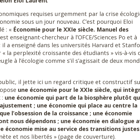
lon Eloi Laurent
conomiques requises urgemment par la crise écologi
conomie sous un jour nouveau. C’est pourquoi Eloi
é : «
Économie pour le XXIe siècle. Manuel des
t est enseignant-chercheur à l’OFCE/Sciences Po et à
; il a enseigné dans les universités Harvard et Stanfo
 « la perplexité croissante des étudiants » vis-à-vis 
ugle à l’écologie comme s’il s’agissait de deux mon
lic, il jette ici un regard critique et constructif su
propose
une économie pour le XXIe siècle, qui intèg
x
:
une économie qui part de la biosphère plutôt q
’ajustement ; une économie qui place au centre la
t que l’obsession de la croissance ; une économie
 dont nous dépendons ; une économie en dialogue 
e économie mise au service des transitions justes
ète et nos libertés » (page de couverture).