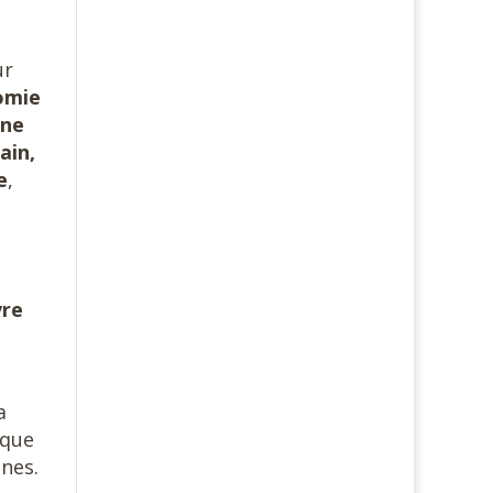
ur
omie
une
ain,
e
,
,
vre
a
ique
ines.