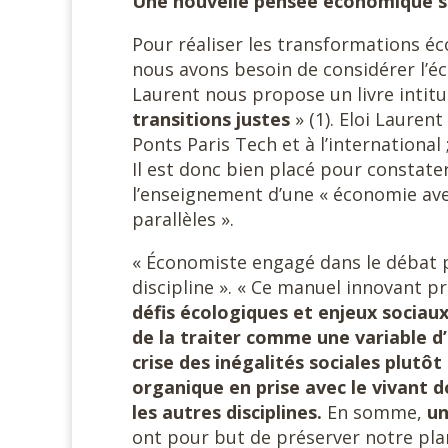
Une nouvelle pensée économique se
Pour réaliser les transformations é
nous avons besoin de considérer l’é
Laurent nous propose un livre intitul
transitions justes
» (1). Eloi Lauren
Ponts Paris Tech et à l’international 
Il est donc bien placé pour constater
l’enseignement d’une « économie ave
parallèles ».
« Économiste engagé dans le débat pub
discipline ». « Ce manuel innovant 
défis écologiques et enjeux sociau
de la traiter comme une variable d
crise des inégalités sociales plutô
organique en prise avec le vivant
les autres disciplines.
En somme,
un
ont pour but de préserver notre plan