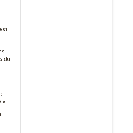
est
es
s du
st
é
».
e