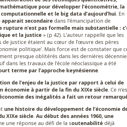
n mathématique pour développer l’économétrie, la
 computationnelle et le big data d’aujourd’hui
. En
 apparait secondaire
dans l’émancipation de
e rupture n’est pas formelle mais substantielle : c’
ique et la justice
» (p 42). L’auteur rappelle que les
es de justice étaient au cœur de l’œuvre des pères
conomie politique’. Mais force est de constater que c
lement presque oblitérés dans les dernières décennie
if dans les travaux de l’école néoclassique a été
 court terme par l’approche keynésienne
.
tion de l’enjeu de la justice par rapport à celui de
en économie à partir de la fin du XIXe siècle
. Ce n’e
l’économie des inégalités a fait un retour remarqu
nt
une histoire du développement de l’économie d
du XIXe siècle
.
Au début des années 1960, une
une réponse au défi de la s
outenabilité
déjà