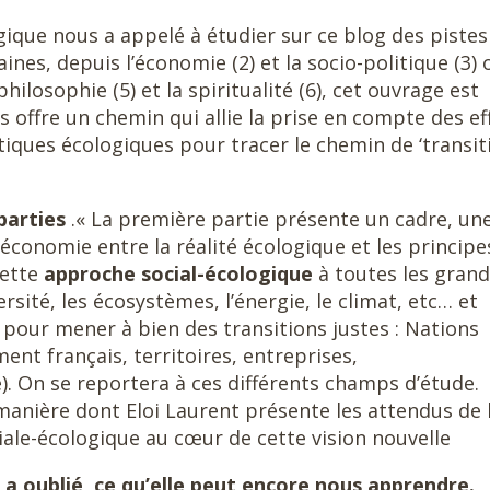
ique nous a appelé à étudier sur ce blog des pistes
nes, depuis l’économie (2) et la socio-politique (3) 
hilosophie (5) et la spiritualité (6), cet ouvrage est
 offre un chemin qui allie la prise en compte des ef
itiques écologiques pour tracer le chemin de ‘transit
parties
.« La première partie présente un cadre, un
’économie entre la réalité écologique et les principe
cette
approche social-écologique
à toutes les gran
rsité, les écosystèmes, l’énergie, le climat, etc… et
n pour mener à bien des transitions justes : Nations
nt français, territoires, entreprises,
 On se reportera à ces différents champs d’étude.
 manière dont Eloi Laurent présente les attendus de 
ale-écologique au cœur de cette vision nouvelle
e a oublié, ce qu’elle peut encore nous apprendre.