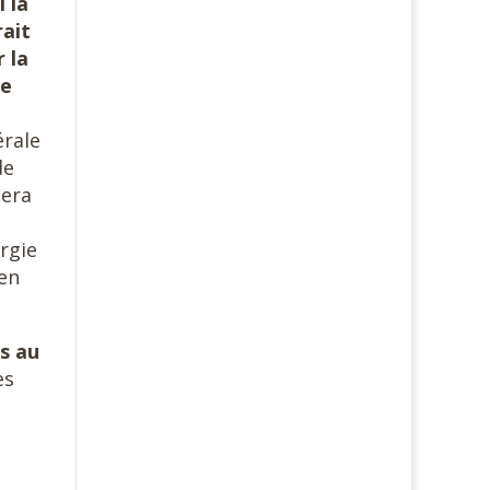
i la
rait
 la
ée
érale
de
sera
ergie
yen
s au
es