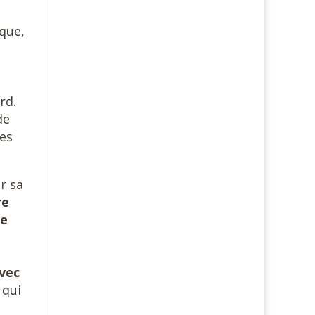
que,
rd.
de
des
r sa
re
ue
avec
qui