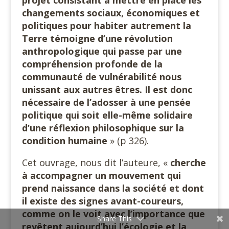
changements sociaux, économiques et
politiques pour habiter autrement la
Terre témoigne d’une révolution
anthropologique qui passe par une
compréhension profonde de la
communauté de vulnérabilité nous
unissant aux autres êtres. Il est donc
nécessaire de l’adosser à une pensée
politique qui soit elle-même solidaire
d’une réflexion philosophique sur la
condition humaine
» (p 326).
Cet ouvrage, nous dit l’auteure, «
cherche
à accompagner un mouvement qui
prend naissance dans la société et dont
il existe des signes avant-coureurs,
comme on le voit avec l’importance que
Share This
revêtent aujourd’hui l’écologie et la