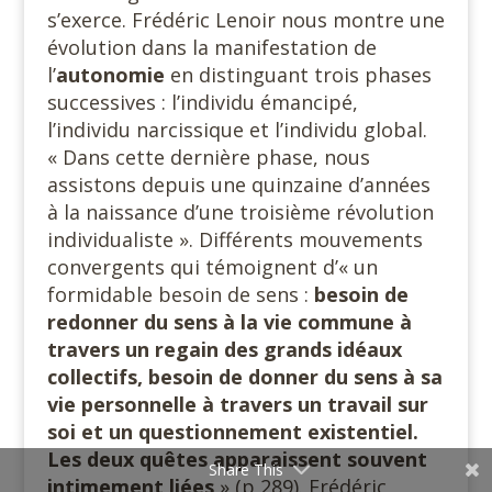
s’exerce. Frédéric Lenoir nous montre une
évolution dans la manifestation de
l’
autonomie
en distinguant trois phases
successives : l’individu émancipé,
l’individu narcissique et l’individu global.
« Dans cette dernière phase, nous
assistons depuis une quinzaine d’années
à la naissance d’une troisième révolution
individualiste ». Différents mouvements
convergents qui témoignent d’« un
formidable besoin de sens :
besoin de
redonner du sens à la vie commune à
travers un regain des grands idéaux
collectifs, besoin de donner du sens à sa
vie personnelle à travers un travail sur
soi et un questionnement existentiel.
Les deux quêtes apparaissent souvent
Share This
intimement liées
» (p 289). Frédéric