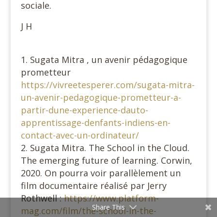
sociale.
J H
Sugata Mitra , un avenir pédagogique
prometteur
https://vivreetesperer.com/sugata-mitra-
un-avenir-pedagogique-prometteur-a-
partir-dune-experience-dauto-
apprentissage-denfants-indiens-en-
contact-avec-un-ordinateur/
Sugata Mitra. The School in the Cloud.
The emerging future of learning. Corwin,
2020. On pourra voir parallèlement un
film documentaire réalisé par Jerry
Rothwell :
https://www.platform-
Share This
mag.com/film/the-school-in-the-