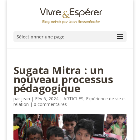
Sélectionner une page
Sugata Mitra : un
nouveau processus
pédagogique
par
jean
|
Fév 6, 2024
|
ARTICLES
,
Expérience de vie et
relation
|
0 commentaires