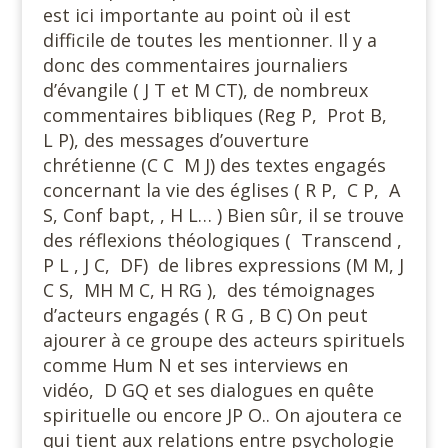
est ici importante au point où il est
difficile de toutes les mentionner. Il y a
donc des commentaires journaliers
d’évangile ( J T et M CT), de nombreux
commentaires bibliques (Reg P, Prot B,
L P), des messages d’ouverture
chrétienne (C C M J) des textes engagés
concernant la vie des églises ( R P, C P, A
S, Conf bapt, , H L… ) Bien sûr, il se trouve
des réflexions théologiques ( Transcend ,
P L , J C, DF) de libres expressions (M M, J
C S, MH M C, H RG ), des témoignages
d’acteurs engagés ( R G , B C) On peut
ajourer à ce groupe des acteurs spirituels
comme Hum N et ses interviews en
vidéo, D GQ et ses dialogues en quête
spirituelle ou encore JP O.. On ajoutera ce
qui tient aux relations entre psychologie