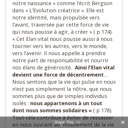
notre naissance » comme l’écrit Bergson
dans « L’Evolution créatrice ». Elle est
notre identité, mais propulsée vers
l’avant, traversée par cette force de vie
qui nous pousse à agir, à créer » ( p 174).
« Cet Elan vital nous pousse aussi à nous
tourner vers les autres, vers le monde,
vers l’avenir. Il nous appelle à prendre
notre part de responsabilité et nourrir
nos élans de générosité.
Ainsi l’Elan vital
devient une force de décentrement
…
Nous sentons que la vie qui pulse en nous
n’est pas simplement la nôtre, que nous
sommes plus que de simples individus
isolés :
nous appartenons à un tout
dont nous sommes solidaires »
( p 178).
Tout cela contribue à éviter de ressasser
Share This
en nous ouvrant au mouvement de la vie