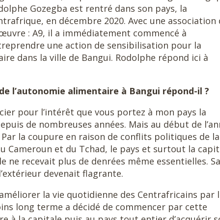
dolphe Gozegba est rentré dans son pays, la
ntrafrique, en décembre 2020. Avec une association 
l’œuvre : A9, il a immédiatement commencé à
treprendre une action de sensibilisation pour la
ire dans la ville de Bangui. Rodolphe répond ici à
de l’autonomie alimentaire à Bangui répond-il ?
ier pour l’intérêt que vous portez à mon pays la
 depuis de nombreuses années. Mais au début de l’a
 Par la coupure en raison de conflits politiques de la
 Cameroun et du Tchad, le pays et surtout la capit
ale ne recevait plus de denrées même essentielles. S
’extérieur devenait flagrante.
’améliorer la vie quotidienne des Centrafricains par 
moins long terme a décidé de commencer par cette
e à la capitale puis au pays tout entier d’acquérir 