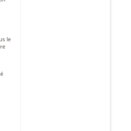
us le
ore
té