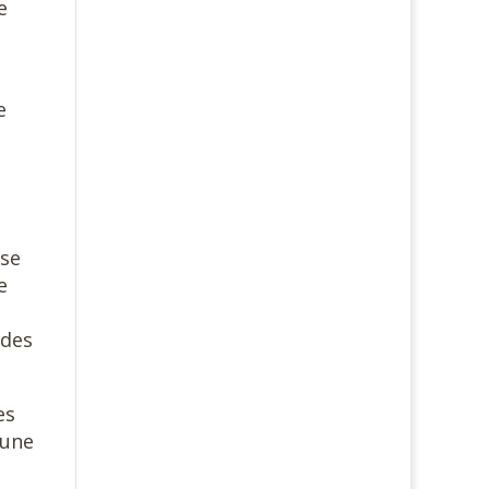
e
e
 se
e
 des
es
 une