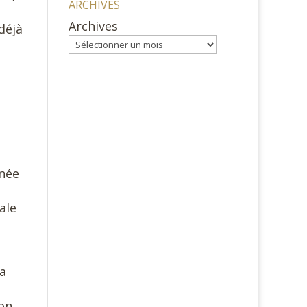
ARCHIVES
Archives
déjà
nnée
ale
a
la
son