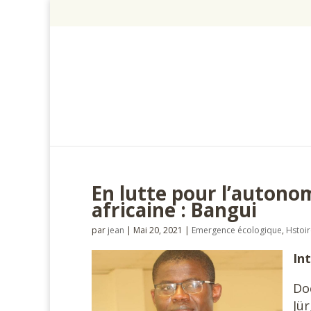
En lutte pour l’autonom
africaine : Bangui
par
jean
|
Mai 20, 2021
|
Emergence écologique
,
Hstoir
In
Do
Jü