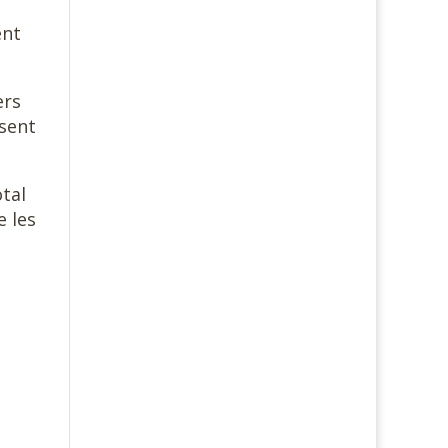
ent
ers
ssent
tal
e les