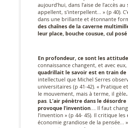
aujourd’hui, dans l’aise de l’accès au
appellent, s’interpellent… » (p 40). 
dans une brillante et étonnante form
des chaînes de la caverne multimill
leur place, bouche cousue, cul pos
En profondeur, ce sont les attitud
connaissance changent, et avec eux, 
quadrillait le savoir est en train de 
intellectuel que Michel Serres obse
universitaires (p 41-42). « Pratique 
le mouvement, mais à terme, il gèle
pas
.
L’air pénètre dans le désordre
provoque l’invention
…. Il faut chan
l’invention » (p 44- 45). Il critique le
économie grandiose de la pensée… ». 