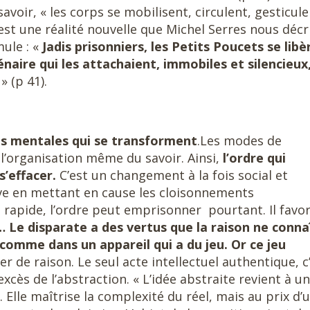
 savoir, « les corps se mobilisent, circulent, gesticule
C’est une réalité nouvelle que Michel Serres nous décr
ule : «
Jadis prisonniers, les Petits Poucets se libè
énaire qui les attachaient, immobiles et silencieux
é
» (p 41).
es mentales qui se transforment
.Les modes de
l’organisation même du savoir. Ainsi,
l’ordre qui
s’effacer.
C’est un changement à la fois social et
rve en mettant en cause les cloisonnements
et rapide, l’ordre peut emprisonner pourtant. Il favor
… Le disparate a des vertus que la raison ne conna
 comme dans un appareil qui a du jeu. Or ce jeu
ger de raison. Le seul acte intellectuel authentique, c
s excès de l’abstraction. « L’idée abstraite revient à u
Elle maîtrise la complexité du réel, mais au prix d’