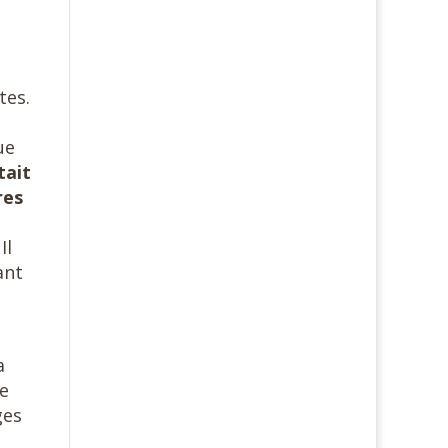
tes.
ue
tait
res
Il
ant
a
le
ges