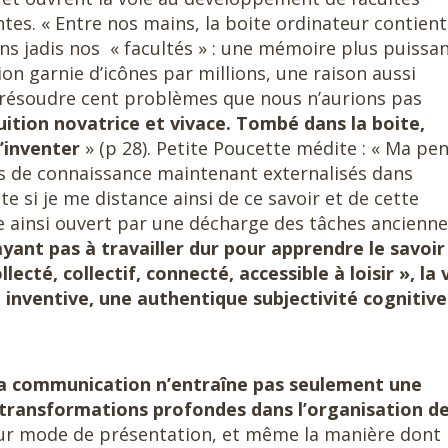
entes. « Entre nos mains, la boite ordinateur contient
ns jadis nos « facultés » : une mémoire plus puissa
ion garnie d’icônes par millions, une raison aussi
 résoudre cent problèmes que nous n’aurions pas
tuition novatrice et vivace. Tombé dans la boite,
d’inventer
» (p 28). Petite Poucette médite : « Ma pe
us de connaissance maintenant externalisés dans
te si je me distance ainsi de ce savoir et de cette
e ainsi ouvert par une décharge des tâches ancienne
yant pas à travailler dur pour apprendre le savoir
llecté, collectif, connecté, accessible à loisir », la 
e inventive, une authentique subjectivité cognitiv
la communication n’entraîne pas seulement une
s transformations profondes dans l’organisation d
eur mode de présentation, et même la manière dont i