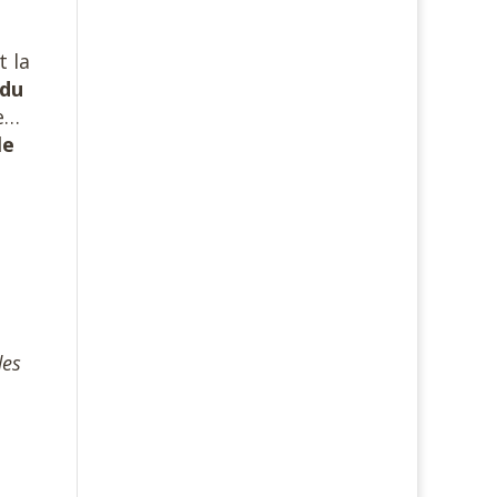
s
t la
 du
re…
le
des