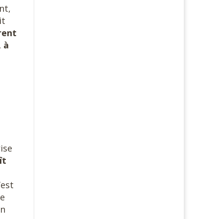
nt,
it
rent
, à
ise
ît
’est
ne
un