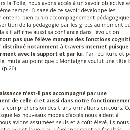
rs la Toile, nous avons accès à un savoir objectivé e
même temps, l’usage de ce savoir développe les
on entend bien qu’un accompagnement pédagogique
invention de la pédagogie par les grecs au moment où
Mais il affirme aussi sa confiance dans l’évolution
rtout pas que l’élève manque des fonctions cognit
ir distribué notamment à travers internet puisque
rment avec le support et par lui
. Par l’écriture et p
le, muta au point que « Montaigne voulut une tête 
 (p 20).
aissance n’est-il pas accompagné par une
nt de celle-ci et aussi dans notre fonctionneme
 la compréhension des transformations en cours. C
isque les nouveaux modes d’accès nous aident à
nous avions assumées seuls et à coût élevé, Ils nous
 et ouvrent la voie au développement de facultés