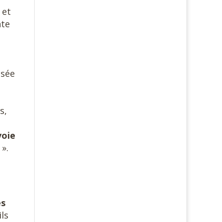
 et
nte
nsée
s,
voie
e
».
es
ls