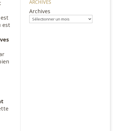
ARCHIVES
t
Archives
 est
 est
ives
ar
bien
nt
ette