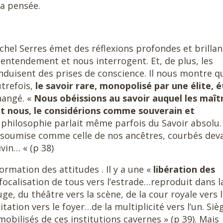
a pensée.
ichel Serres émet des réflexions profondes et brillan
entendement et nous interrogent. Et, de plus, les
nduisent des prises de conscience. Il nous montre q
utrefois,
le savoir rare, monopolisé par une élite, é
hangé. «
Nous obéissions au savoir auquel les maît
 nous, le considérions comme souverain et
philosophie parlait même parfois du Savoir absolu. 
n soumise comme celle de nos ancêtres, courbés dev
vin… « (p 38)
ormation des attitudes . Il y a une «
libération des
 focalisation de tous vers l’estrade…reproduit dans l
ge, du théâtre vers la scène, de la cour royale vers 
abitation vers le foyer…de la multiplicité vers l’un. Siè
obilisés de ces institutions cavernes » (p 39). Mais