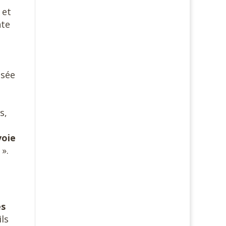
 et
nte
nsée
s,
voie
e
».
es
ls