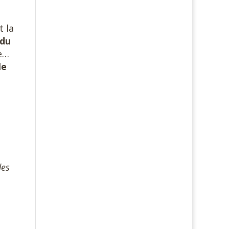
s
t la
 du
re…
le
des