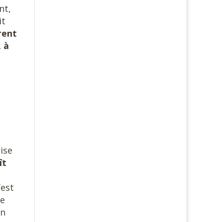
nt,
it
rent
, à
ise
ît
’est
ne
un