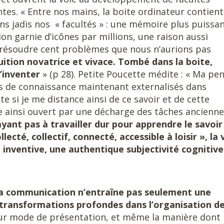
entes. « Entre nos mains, la boite ordinateur contient
ns jadis nos « facultés » : une mémoire plus puissa
ion garnie d’icônes par millions, une raison aussi
 résoudre cent problèmes que nous n’aurions pas
tuition novatrice et vivace. Tombé dans la boite,
d’inventer
» (p 28). Petite Poucette médite : « Ma pe
us de connaissance maintenant externalisés dans
te si je me distance ainsi de ce savoir et de cette
e ainsi ouvert par une décharge des tâches ancienne
yant pas à travailler dur pour apprendre le savoir
llecté, collectif, connecté, accessible à loisir », la 
e inventive, une authentique subjectivité cognitiv
la communication n’entraîne pas seulement une
s transformations profondes dans l’organisation d
eur mode de présentation, et même la manière dont i