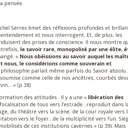
a pensée.
ichel Serres émet des réflexions profondes et brillan
entendement et nous interrogent. Et, de plus, les
nduisent des prises de conscience. Il nous montre q
utrefois,
le savoir rare, monopolisé par une élite, é
hangé. «
Nous obéissions au savoir auquel les maît
 nous, le considérions comme souverain et
philosophie parlait même parfois du Savoir absolu. 
n soumise comme celle de nos ancêtres, courbés dev
vin… « (p 38)
ormation des attitudes . Il y a une «
libération des
 focalisation de tous vers l’estrade…reproduit dans l
ge, du théâtre vers la scène, de la cour royale vers 
abitation vers le foyer…de la multiplicité vers l’un. Siè
obilisés de ces institutions cavernes » (p 39). Mais