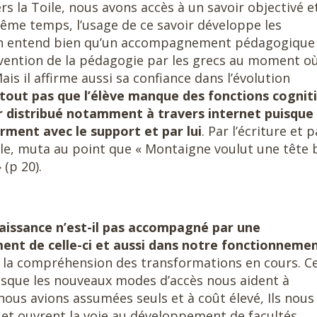
rs la Toile, nous avons accès à un savoir objectivé e
même temps, l’usage de ce savoir développe les
on entend bien qu’un accompagnement pédagogique
invention de la pédagogie par les grecs au moment où
Mais il affirme aussi sa confiance dans l’évolution
rtout pas que l’élève manque des fonctions cognit
ir distribué notamment à travers internet puisque
rment avec le support et par lui
. Par l’écriture et p
le, muta au point que « Montaigne voulut une tête 
 (p 20).
aissance n’est-il pas accompagné par une
nt de celle-ci et aussi dans notre fonctionneme
 la compréhension des transformations en cours. C
isque les nouveaux modes d’accès nous aident à
nous avions assumées seuls et à coût élevé, Ils nous
 et ouvrent la voie au développement de facultés