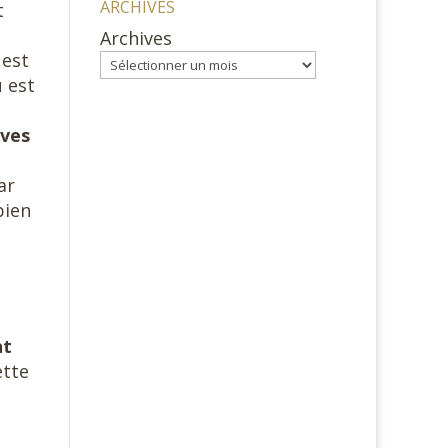
ARCHIVES
t
Archives
 est
 est
ives
ar
bien
nt
ette