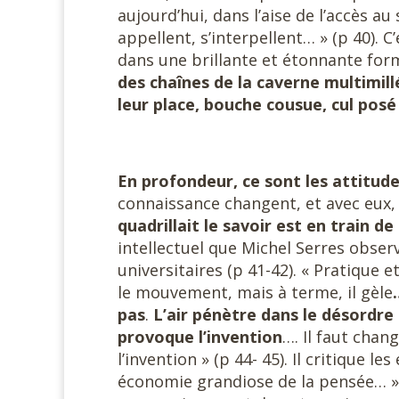
aujourd’hui, dans l’aise de l’accès au
appellent, s’interpellent… » (p 40). 
dans une brillante et étonnante form
des chaînes de la caverne multimill
leur place, bouche cousue, cul pos
En profondeur, ce sont les attitud
connaissance changent, et avec eux, 
quadrillait le savoir est en train de 
intellectuel que Michel Serres obse
universitaires (p 41-42). « Pratique 
le mouvement, mais à terme, il gèle
pas
.
L’air pénètre dans le désordre
provoque l’invention
…. Il faut chan
l’invention » (p 44- 45). Il critique le
économie grandiose de la pensée… ». 