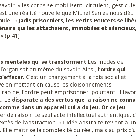
 savoir, « les corps se mobilisent, circulent, gesticule
C’est une réalité nouvelle que Michel Serres nous décr
ule : «
Jadis prisonniers, les Petits Poucets se libè
énaire qui les attachaient, immobiles et silencieux
é
» (p 41).
es mentales qui se transforment
.Les modes de
l’organisation même du savoir. Ainsi,
l’ordre qui
s’effacer.
C’est un changement à la fois social et
rve en mettant en cause les cloisonnements
et rapide, l’ordre peut emprisonner pourtant. Il favor
… Le disparate a des vertus que la raison ne conna
 comme dans un appareil qui a du jeu. Or ce jeu
ger de raison. Le seul acte intellectuel authentique, c
s excès de l’abstraction. « L’idée abstraite revient à u
Elle maîtrise la complexité du réel, mais au prix d’