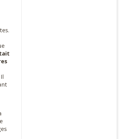
tes.
ue
tait
res
Il
ant
a
le
ges