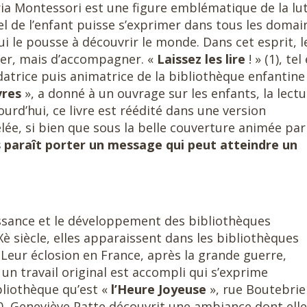
ria Montessori est une figure emblématique de la lu
l de l’enfant puisse s’exprimer dans tous les domai
qui le pousse à découvrir le monde. Dans cet esprit, l
oser, mais d’accompagner. «
Laissez les lire
! » (1), tel
datrice puis animatrice de la bibliothèque enfantine
ivres
», a donné à un ouvrage sur les enfants, la lect
ourd’hui, ce livre est réédité dans une version
ée, si bien que sous la belle couverture animée par
s paraît porter un message qui peut atteindre un
ssance et le développement des bibliothèques
IXè siècle, elles apparaissent dans les bibliothèques
 Leur éclosion en France, après la grande guerre,
s un travail original est accompli qui s’exprime
liothèque qu’est «
l’Heure Joyeuse
», rue Boutebrie
 50, Geneviève Patte découvrit une ambiance dont elle