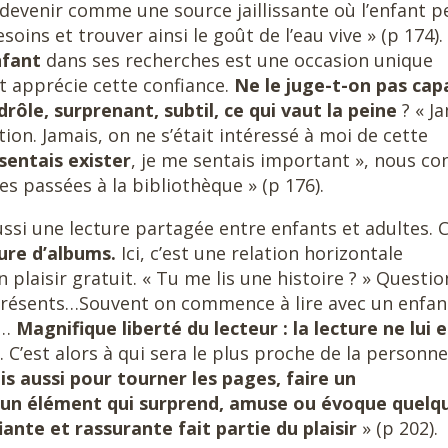
s devenir comme une source jaillissante où l’enfant p
soins et trouver ainsi le goût de l’eau vive » (p 174).
nfant
dans ses recherches est une occasion unique
t apprécie cette confiance.
Ne le juge-t-on pas cap
drôle, surprenant, subtil, ce qui vaut la peine
? « J
ion. Jamais, on ne s’était intéressé à moi de cette
sentais exister
, je me sentais important », nous con
s passées à la bibliothèque » (p 176).
si une lecture partagée entre enfants et adultes. C
ure d’albums.
Ici, c’est une relation horizontale
 plaisir gratuit. « Tu me lis une histoire ? » Questio
 présents…Souvent on commence à lire avec un enfan
t…
Magnifique liberté du lecteur : la lecture ne lui 
. C’est alors à qui sera le plus proche de la personne
s aussi pour tourner les pages, faire un
n un élément qui surprend, amuse ou évoque quelq
iante et rassurante fait partie du plaisir
» (p 202).