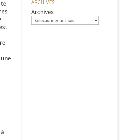
ARCHIVES
tte
nes.
Archives
e
 est
ure
 une
 à