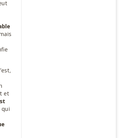
eut
able
amais
fie
’est,
n
t et
est
 qui
ue