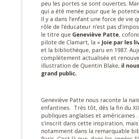
peu les portes se sont ouvertes. Ma
qui a été menée pour que le potentie
Il y a dans l’enfant une force de vie 
rôle de l’éducateur n’est pas d’imp
le titre que
Geneviève Patte
, cofon
pilote de Clamart, la «
Joie par les l
et la bibliothèque, paru en 1987. Auj
complètement actualisée et renouvel
illustration de Quentin Blake,
il nou
grand public.
Geneviève Patte nous raconte la nai
enfantines. Très tôt, dès la fin du X
publiques anglaises et américaines .
s’inscrit dans cette inspiration, mai
notamment dans la remarquable bib
Paris. C’est là que, dans les années