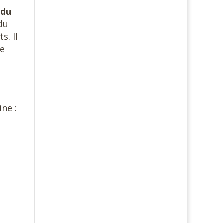
 du
 du
s. Il
de
à
ine :