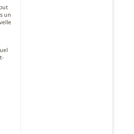
ébut
ns un
velle
uel
t-