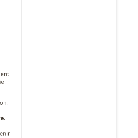
ment
ie
ion.
re.
enir