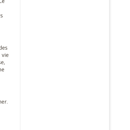
Le
rs
des
 vie
se,
me
ner.