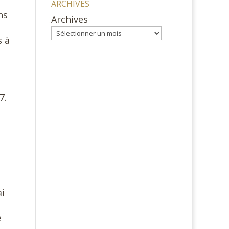
ARCHIVES
ns
Archives
s à
7.
ai
e