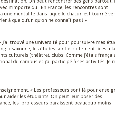
estination. On peut rencontrer des gens partout. 
avec n’importe qui. En France, les rencontres sont
y a une mentalité dans laquelle chacun est tourné ve
er à quelqu’un qu’on ne connaît pas ! »
« J’ai trouvé une université pour poursuivre mes étu
nglo-saxonne, les études sont étroitement liées à la
ts culturels (théâtre), clubs. Comme j’étais françai
tional du campus et j’ai participé à ses activités. Je 
seignement. « Les professeurs sont là pour enseig
 pour aider les étudiants. On peut leur poser des
France, les professeurs paraissent beaucoup moins