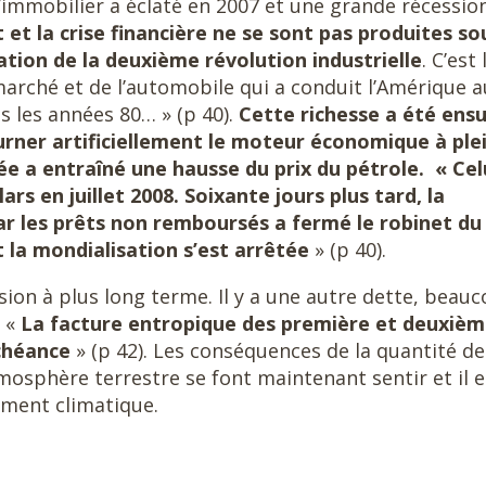
l’immobilier a éclaté en 2007 et une grande récessio
t et la crise financière ne se sont pas produites so
ration de la deuxième révolution industrielle
. C’est 
rché et de l’automobile qui a conduit l’Amérique a
 les années 80… » (p 40).
Cette richesse a été ensu
urner artificiellement le moteur économique à ple
a entraîné une hausse du prix du pétrole. « Celu
ars en juillet 2008. Soixante jours plus tard, la
 les prêts non remboursés a fermé le robinet du
t la mondialisation s’est arrêtée
» (p 40).
vision à plus long terme. Il y a une autre dette, beau
. «
La facture entropique des première et deuxiè
échéance
» (p 42). Les conséquences de la quantité de
mosphère terrestre se font maintenant sentir et il 
ment climatique.