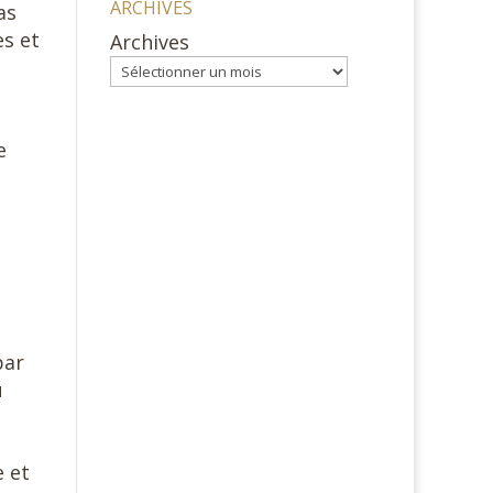
ARCHIVES
as
es et
Archives
e
par
u
e et