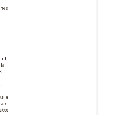
unes
a-t-
 la
es
,
ui a
 sur
ette