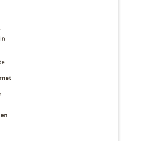
r
in
de
ernet
e
 en