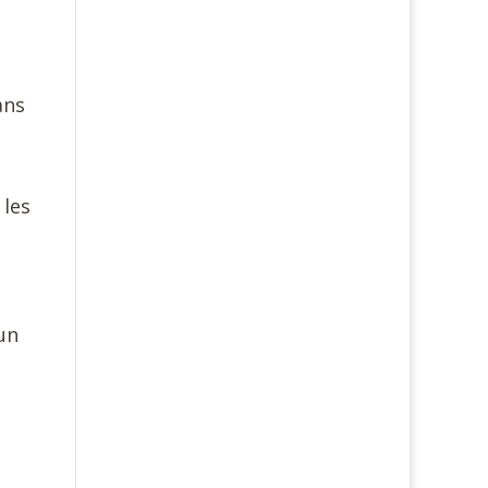
ans
 les
un