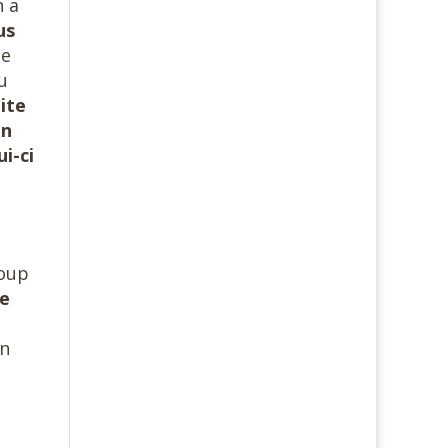
n a
us
le
u
ite
in
i-ci
coup
me
en