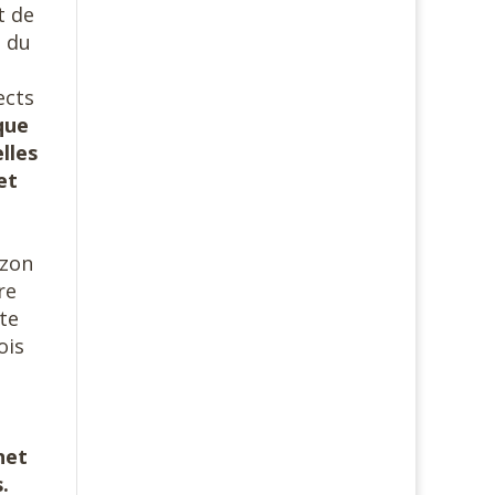
t de
 du
ects
que
lles
et
izon
re
te
ois
net
.