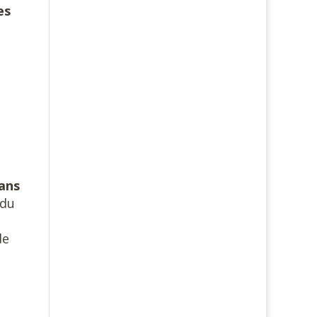
es
ans
 du
de