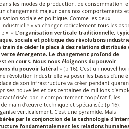
 dans les modes de production, de consommation e
’un changement majeur dans nos comportements et
sation sociale et politique. Comme les deux
 industrielle « va changer radicalement tous les asp
re ». «
L’organisation verticale traditionnelle, typi
ique, sociale et politique des révolutions industrie
n train de céder la place à des relations distribués 
lle verte émergente. Le changement profond de
est en cours. Nous nous éloignons du pouvoir
hons du pouvoir latéral
» (p 16). C’est un nouvel hor
me révolution industrielle va poser les bases d’une è
lace de son infrastructure va créer pendant quaran
eprises nouvelles et des centaines de millions d’empl
caractérisée par le comportement coopératif, les
 de main d’œuvre technique et spécialisée (p 16).
rganise verticalement. C’est une pyramide. Mais
ibérée par la conjonction de la technologie d’inter
tructure fondamentalement les relations humaines