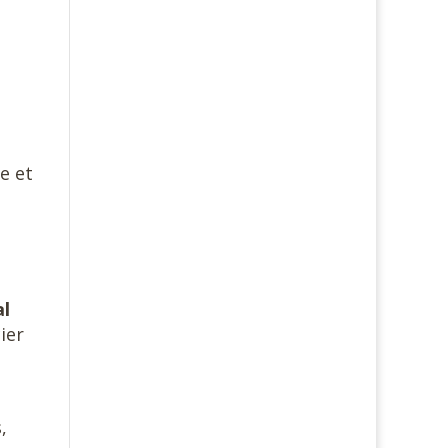
ve et
al
ier
,