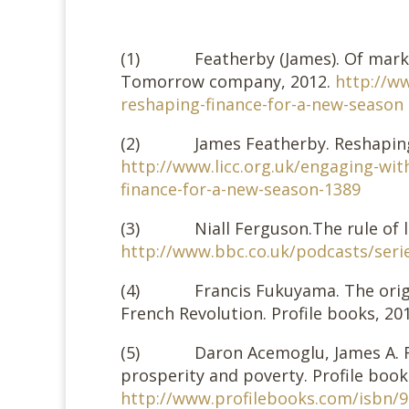
(1) Featherby (James). Of markets
Tomorrow company, 2012.
http://w
reshaping-finance-for-a-new-season
(2) James Featherby. Reshaping f
http://www.licc.org.uk/engaging-wit
finance-for-a-new-season-1389
(3) Niall Ferguson.The rule of law
http://www.bbc.co.uk/podcasts/serie
(4) Francis Fukuyama. The origins
French Revolution. Profile books, 20
(5) Daron Acemoglu, James A. Robi
prosperity and poverty. Profile book
http://www.profilebooks.com/isbn/