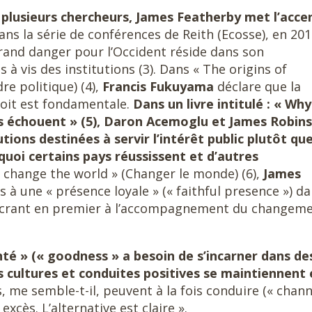
 plusieurs chercheurs, James Featherby met l’acce
Dans la série de conférences de Reith (Ecosse), en 201
rand danger pour l’Occident réside dans son
 à vis des institutions (3). Dans « The origins of
dre politique) (4),
Francis Fukuyama
déclare que la
roit est fondamentale.
Dans un livre intitulé : « Why
ns échouent » (5), Daron Acemoglu et James Robin
utions destinées à servir l’intérêt public plutôt qu
rquoi certains pays réussissent et d’autres
o change the world » (Changer le monde) (6),
James
s à une « présence loyale » (« faithful presence ») d
nsacrant en premier à l’accompagnement du changem
nté » (« goodness » a besoin de s’incarner dans de
s cultures et conduites positives se maintiennent 
, me semble-t-il, peuvent à la fois conduire (« chann
excès. L’alternative est claire ».