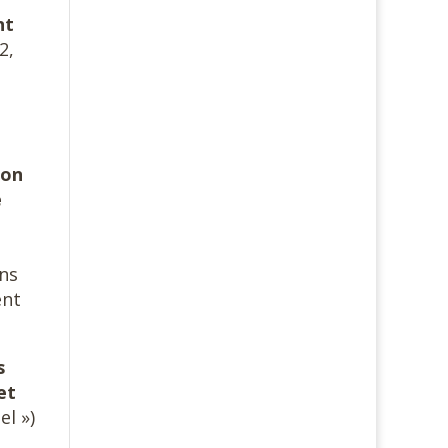
nt
2,
son
e
ans
ent
s
et
el »)