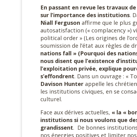
En passant en revue les travaux de
sur l’importance des institutions
. 
Niall Ferguson
affirme que le plus g
autosatisfaction (« complacency ») vis
political order » (Les origines de l’or
soumission de l’état aux règles de d
nations fall » (Pourquoi des natio
nous disent que l’existence d’instit
l’exploitation privée, explique pou
s’effondrent
. Dans un ouvrage : « T
Davison Hunter
appelle les chrétien
les institutions civiques, en se co
culturel.
Face aux dérives actuelles,
« la « bo
institutions si nous voulons que de
grandissent
. De bonnes institutions
nos énergies positives et limiter nos 