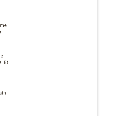
même
r
ée
. Et
ain