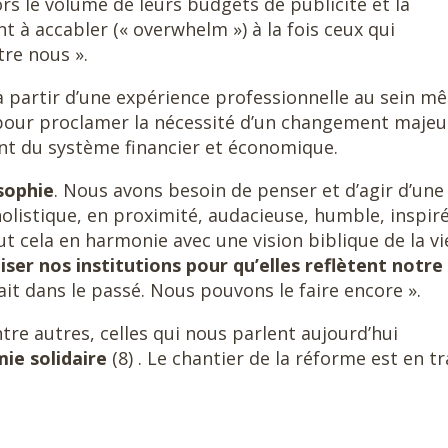
lors le volume de leurs budgets de publicité et la
t à accabler (« overwhelm ») à la fois ceux qui
tre nous ».
, à partir d’une expérience professionnelle au sein 
e pour proclamer la nécessité d’un changement majeu
ent du système financier et économique.
sophie
. Nous avons besoin de penser et d’agir d’une
holistique, en proximité, audacieuse, humble, inspir
ut cela en harmonie avec une vision biblique de la vie
ser nos institutions pour qu’elles reflètent notre
fait dans le passé. Nous pouvons le faire encore ».
tre autres, celles qui nous parlent aujourd’hui
ie solidaire
(8) . Le chantier de la réforme est en tr