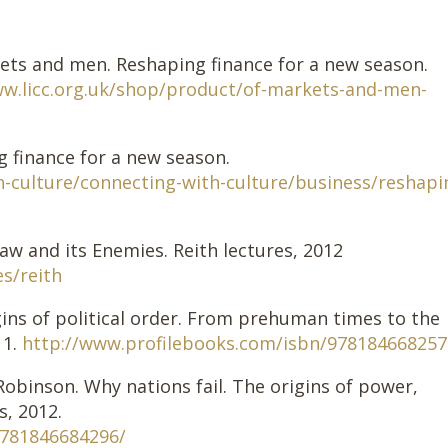
 and men. Reshaping finance for a new season.
ww.licc.org.uk/shop/product/of-markets-and-men-
inance for a new season.
h-culture/connecting-with-culture/business/reshapi
 and its Enemies. Reith lectures, 2012
s/reith
 of political order. From prehuman times to the
11.
http://www.profilebooks.com/isbn/978184668257
nson. Why nations fail. The origins of power,
s, 2012.
9781846684296/