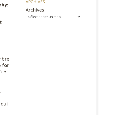
ARCHIVES
rby:
Archives
t
mbre
 for
) »
.
 qui