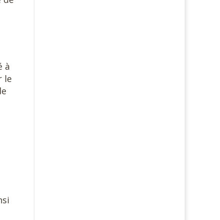
é à
 le
de
nsi