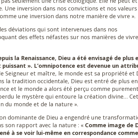
t pas seulement une crise écologique. Elle ne peut êt
. Une inversion dans nos convictions et nos valeurs
omme une inversion dans notre manière de vivre ».
 les déviations qui sont intervenues dans nos
quant des effets néfastes sur nos manières de vivre
puis la Renaissance, Dieu a été envisagé de plus 
 puissant ». L’omnipotence est devenue un attrib
 le Seigneur et maître, le monde est sa propriété et 
Dans la tradition occidentale, Dieu est entré de plus en
dance et le monde a alors été perçu comme puremen
erdu le mystère qui entoure la création divine… Ce
on du monde et de la nature ».
ion dominante de Dieu a engendré une transformat
s son rapport avec la nature : «
Comme image de D
 amené à se voir lui-même en correspondance comm