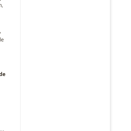
n,
»
de
 de