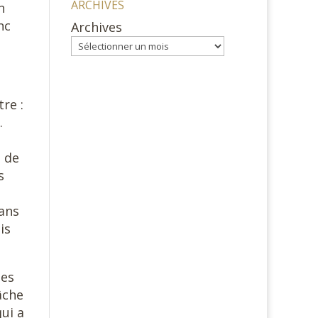
ARCHIVES
n
nc
Archives
re :
.
s de
s
dans
is
ues
tâche
qui a