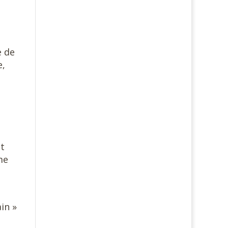
e de
e,
nt
me
in »