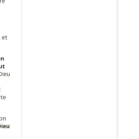
re
 et
en
ut
Dieu
t
tte
ion
ieu
e