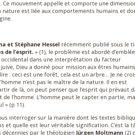
i. Ce mouvement appelle et comporte une dimensio
t la nature est liée aux comportements humains et do
gine.
ma et Stéphane Hessel
récemment publié sous le tit
s de l’esprit.
» (1), le problème est abordé d’emblée
 occidental dans une interprétation du facteur
et juive, Dieu a donné pour mission aux êtres humain
re : ceci est une forêt, cela est un arbre… Je ne croi
’homme n’est pas le maître de la nature. Il en est
tir de là, on peut penser que l’esprit qui prévaut 
it de l’homme. L’homme peut le capter en partie, ma
l » (p 11).
 interroger sur la manière dont les textes bibliq
 et quelle est leur véritable signification. C’est la 
s décennies par le théologien
Jürgen Moltmann
(2) 