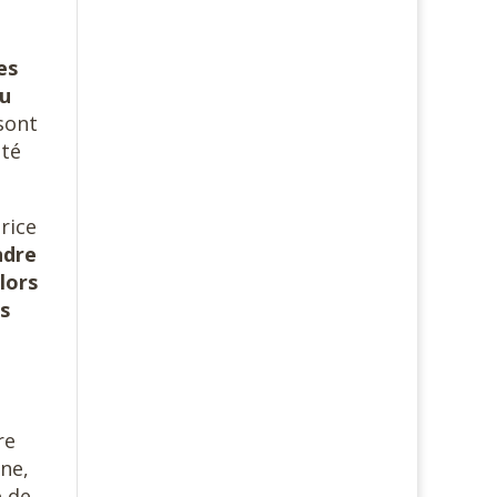
es
eu
sont
uté
rice
ndre
lors
es
re
ne,
e de