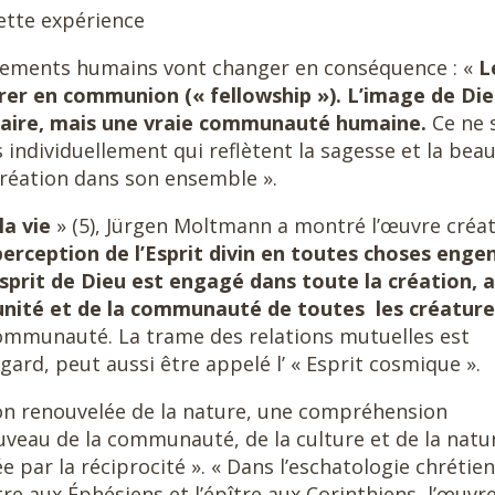
cette expérience
tements humains vont changer en conséquence : «
L
er en communion (« fellowship »). L’image de Di
itaire, mais une vraie communauté humaine.
Ce ne 
 individuellement qui reflètent la sagesse et la bea
création dans son ensemble ».
la vie
» (5), Jürgen Moltmann a montré l’œuvre créat
perception de l’Esprit divin en toutes choses enge
Esprit de Dieu est engagé dans toute la création, a
l’unité et de la communauté de toutes les créatur
 communauté. La trame des relations mutuelles est
 égard, peut aussi être appelé l’ « Esprit cosmique ».
n renouvelée de la nature, une compréhension
uveau de la communauté, de la culture et de la natu
par la réciprocité ». « Dans l’eschatologie chrétien
tre aux Éphésiens et l’épître aux Corinthiens, l’œuvr