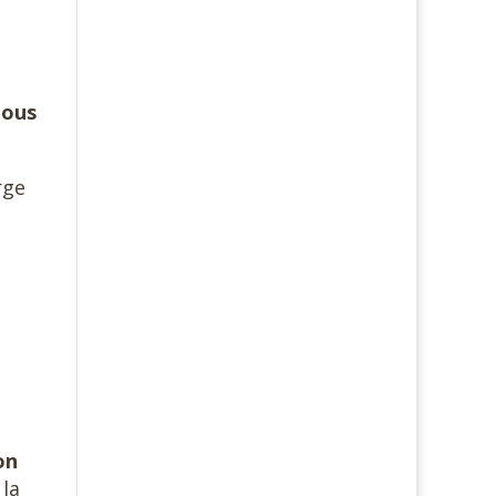
tous
rge
on
 la