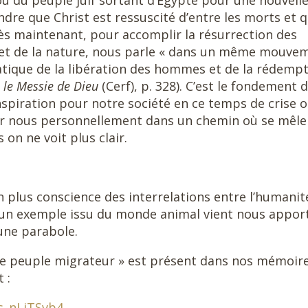
 du peuple juif sortant d’Egypte pour une nouvell
ndre que Christ est ressuscité d’entre les morts et 
dès maintenant, pour accomplir la résurrection des
é et de la nature, nous parle « dans un même mouve
ratique de la libération des hommes et de la rédemp
, le Messie de Dieu
(Cerf), p. 328). C’est le fondement 
inspiration pour notre société en ce temps de crise 
ur nous personnellement dans un chemin où se mêle
 on ne voit plus clair.
plus conscience des interrelations entre l’humanit
it, un exemple issu du monde animal vient nous appor
une parabole.
« Le peuple migrateur » est présent dans nos mémoir
 :
s_nLiTSvb4