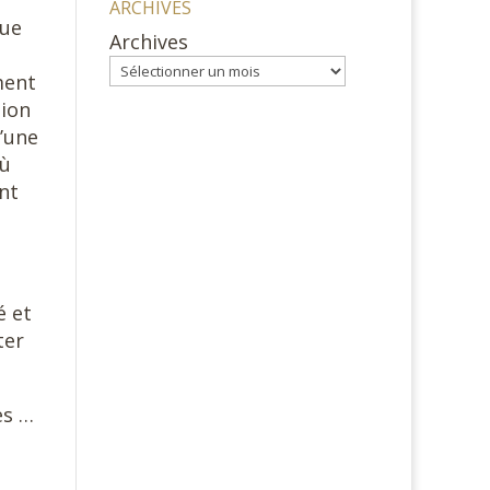
e
ARCHIVES
que
Archives
ment
tion
d’une
où
nt
é et
ter
es …