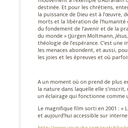
mouvement à l’exemple d’Abraham ou
destinée. Et pour les chrétiens, ente
la puissance de Dieu est à l’œuvre, 
morts et la libération de l’humanit
du fondement de l’avenir et de la p
du monde » (Jürgen Moltmann,
Jésus
théologie de l’espérance. C’est une 
les menaces abondent, et aussi, po
les joies et les épreuves et où parfois
A un moment où on prend de plus en 
la nature dans laquelle elle s’inscr
un éclairage qui fonctionne comme 
Le magnifique film sorti en 2001 : 
et aujourd’hui accessible sur internet
http://www.youtube.com/watch?v=k