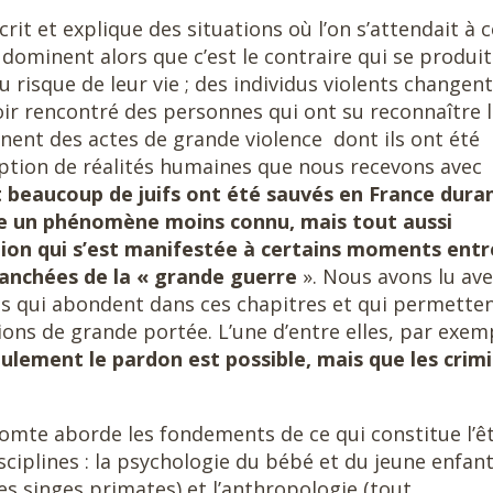
écrit et explique des situations où l’on s’attendait à c
 dominent alors que c’est le contraire qui se produit 
 risque de leur vie ; des individus violents changent
oir rencontré des personnes qui ont su reconnaître 
nent des actes de grande violence dont ils ont été
ption de réalités humaines que nous recevons avec
 beaucoup de juifs ont été sauvés en France duran
e un phénomène moins connu, mais tout aussi
ion qui s’est manifestée à certains moments entr
ranchées de la « grande guerre
». Nous avons lu av
es qui abondent dans ces chapitres et qui permetten
ions de grande portée. L’une d’entre elles, par exem
ulement le pardon est possible, mais que les crimi
comte aborde les fondements de ce qui constitue l’ê
ciplines : la psychologie du bébé et du jeune enfant
es singes primates) et l’anthropologie (tout