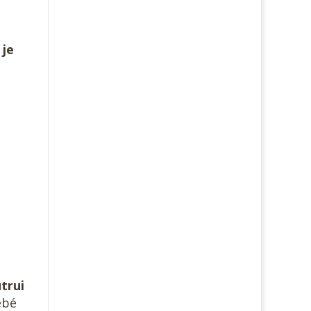
 je
.
trui
ébé