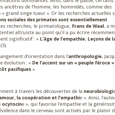
tations dominantes. Ainsi, dans le passé, certains
es ancêtres de l’homme, les hominidés, comme des
du « grand singe tueur ». Or les recherches actuelles 
ions sociales des primates sont essentiellement
ses recherches, le primatologue,
Frans de Waal
, a m
entiel altruiste au point qu’il a pu écrire récemmen
nt significatif : «
L’âge de l’empathie. Leçons de l
 (3).
hangement d’orientation dans l’
anthropologie.
Jacq
e évolution : «
De l’accent sur un « peuple féroce »
tôt pacifiques
».
mment à travers les découvertes de la
neurobiologi
e
amour, la coopération et l’empathi
e ». Ainsi, l’aute
«
ocytocin
e », qui favorise l’empathie et la générosit
vidence dans le cerveau sont activés par le plaisir 