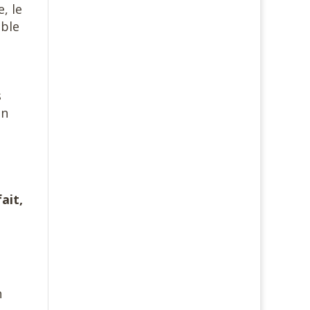
, le
able
s
on
ait,
n