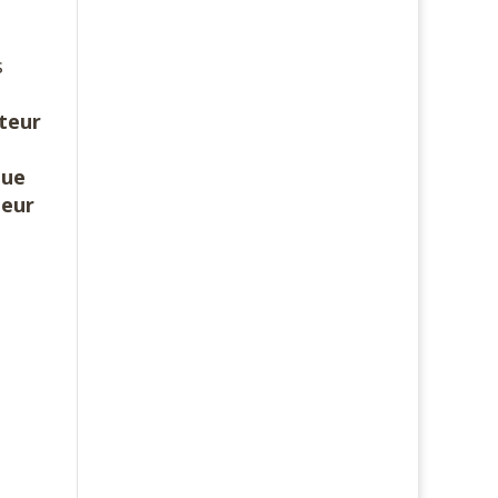
s
teur
que
leur