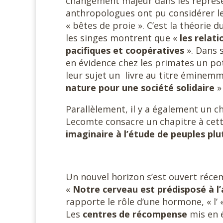
changement majeur dans les représen
anthropologues ont pu considérer l
« bêtes de proie ». C’est la théorie 
les singes montrent que «
les relat
pacifiques et coopératives
». Dans 
en évidence chez les primates un pot
leur sujet un livre au titre éminemme
nature pour une société solidaire
»
Parallèlement, il y a également un c
Lecomte consacre un chapitre à cett
imaginaire à l’étude de peuples plu
Un nouvel horizon s’est ouvert réce
«
Notre cerveau est prédisposé à l’
rapporte le rôle d’une hormone, « l’ 
Les
centres de récompense
mis en é