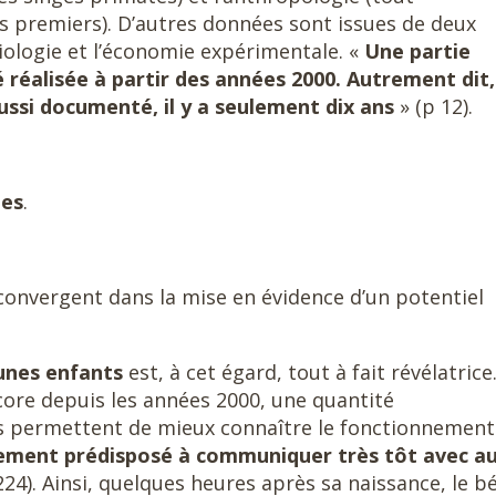
s premiers). D’autres données sont issues de deux
biologie et l’économie expérimentale. «
Une partie
réalisée à partir des années 2000. Autrement dit,
ussi documenté, il y a seulement dix ans
» (p 12).
ues
.
convergent dans la mise en évidence d’un potentiel
unes enfants
est, à cet égard, tout à fait révélatrice
core depuis les années 2000, une quantité
s permettent de mieux connaître le fonctionnement
uement prédisposé à communiquer très tôt avec au
224). Ainsi, quelques heures après sa naissance, le b