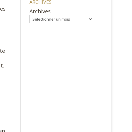
ARCHIVES
les
Archives
te
t.
ien