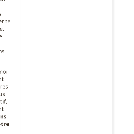
s
erne
e,
e
ns
moi
nt
tres
us
if,
nt
ans
otre