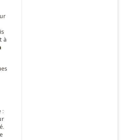
sur
is
t à
a
ues
 :
ur
é.
de