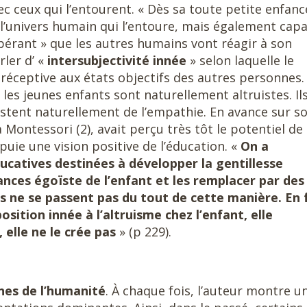
ceux qui l’entourent. « Dès sa toute petite enfance
 l’univers humain qui l’entoure, mais également cap
érant » que les autres humains vont réagir à son
ler d’ «
intersubjectivité innée
» selon laquelle le
réceptive aux états objectifs des autres personnes.
es jeunes enfants sont naturellement altruistes. Il
estent naturellement de l’empathie. En avance sur s
Montessori (2), avait perçu très tôt le potentiel de
ppuie une vision positive de l’éducation. «
On a
ucatives destinées à développer la gentillesse
ances égoïste de l’enfant et les remplacer par des
es ne se passent pas du tout de cette manière. En f
osition innée à l’altruisme chez l’enfant, elle
, elle ne le crée pas
» (p 229).
nes de l’humanité
. À chaque fois, l’auteur montre u