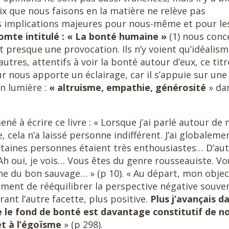
x que nous faisons en la matière ne relève pas
des implications majeures pour nous-même et pour le
comte intitulé : « La bonté humaine »
(1) nous conc
t presque une provocation. Ils n’y voient qu’idéalism
utres, attentifs à voir la bonté autour d’eux, ce titr
ur nous apporte un éclairage, car il s’appuie sur une
n lumière :
« altruisme, empathie, générosité
» da
né à écrire ce livre : « Lorsque j’ai parlé autour de 
re, cela n’a laissé personne indifférent. J’ai globaleme
ertaines personnes étaient très enthousiastes… D’au
 Ah oui, je vois… Vous êtes du genre rousseauiste. Vo
 du bon sauvage… » (p 10). « Au départ, mon object
ement de rééquilibrer la perspective négative souve
ant l’autre facette, plus positive.
Plus j’avançais d
ue le fond de bonté est davantage constitutif de n
et à l’égoïsme
» (p 298).