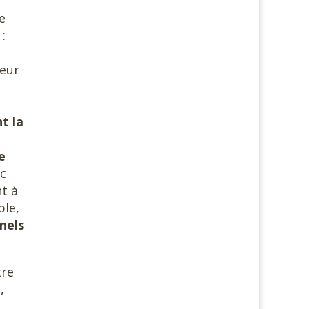
e
:
leur
t la
e
ec
t à
ple,
nels
tre
,