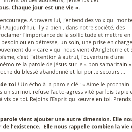
 l’intention des auditeurs, j’entends cet
ous. Chaque jour est une vie ».
ncourage. A travers lui, j’entend des voix qui mont
 !
Aujourd’hui, il y a bien , dans notre société, des
lamer l’importance de la sollicitude et mettre en
 besoin ou en détresse, un soin, une prise en charg
ouvement du « care » qui nous vient d’Angleterre et 
oïsme, c’est l’attention à autrui, l’ouverture d’une
mémoire la parole de Jésus sur le « bon samaritain »
roche du blessé abandonné et lui porte secours …
de toi !
Un écho à la parole clé : « Aime le prochain
un surmoi, refuse l’auto-agressivité parfois tapie 
à vis de toi. Rejoins l’Esprit qui œuvre en toi. Prends
parole vient ajouter une autre dimension. Elle no
ur de l’existence. Elle nous rappelle combien la vie 