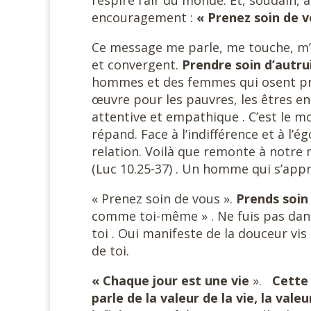
respire l’air du monde. Et, soudain, à
encouragement :
« Prenez soin de v
Ce message me parle, me touche, m’e
et convergent.
Prendre soin d’autrui
hommes et des femmes qui osent proc
œuvre pour les pauvres, les êtres en
attentive et empathique . C’est le m
répand. Face à l’indifférence et à l’ég
relation. Voilà que remonte à notre 
(Luc 10.25-37) . Un homme qui s’app
« Prenez soin de vous ».
Prends soin 
comme toi-même » . Ne fuis pas dans 
toi . Oui manifeste de la douceur vis 
de toi.
« Chaque jour est une vie
».
Cette 
parle de la valeur de la vie, la vale