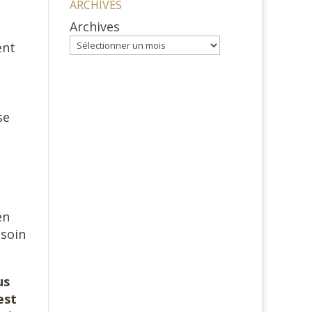
ARCHIVES
Archives
ent
e
se
en
 soin
us
est