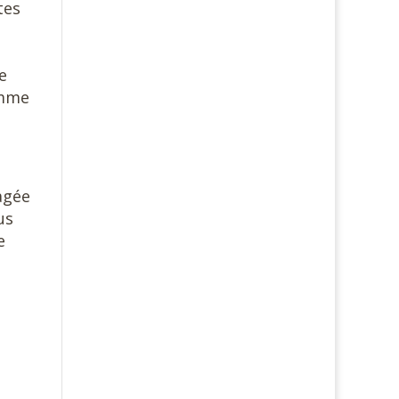
tes
e
omme
agée
us
e