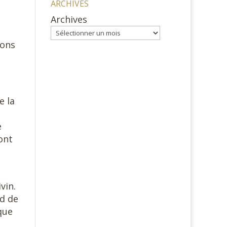
ARCHIVES
Archives
ions
e la
e
ont
vin.
nd de
 que