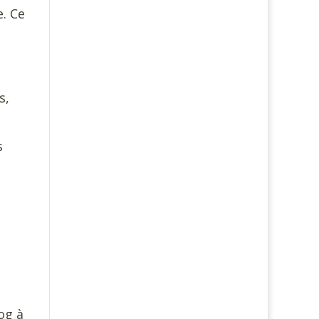
. Ce
s,
s
og à