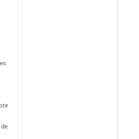
des
Cote
 de