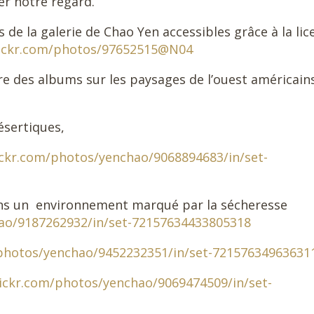
r notre regard.
de la galerie de Chao Yen accessibles grâce à la lic
lickr.com/photos/97652515@N04
fre des albums sur les paysages de l’ouest américain
sertiques,
ickr.com/photos/yenchao/9068894683/in/set-
ns un
environnement marqué par la sécheresse
hao/9187262932/in/set-72157634433805318
/photos/yenchao/9452232351/in/set-72157634963631
lickr.com/photos/yenchao/9069474509/in/set-