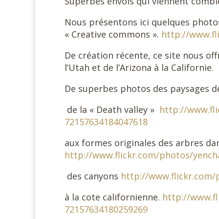
Superbes envois qui viennent comble
Nous présentons ici quelques photos 
« Creative commons ».
http://www.f
De création récente, ce site nous of
l’Utah et de l’Arizona à la Californie.
De superbes photos des paysages dé
de la « Death valley »
http://www.fl
72157634184047618
aux formes originales des arbres da
http://www.flickr.com/photos/yenc
des canyons
http://www.flickr.com
à la cote californienne.
http://www.f
72157634180259269