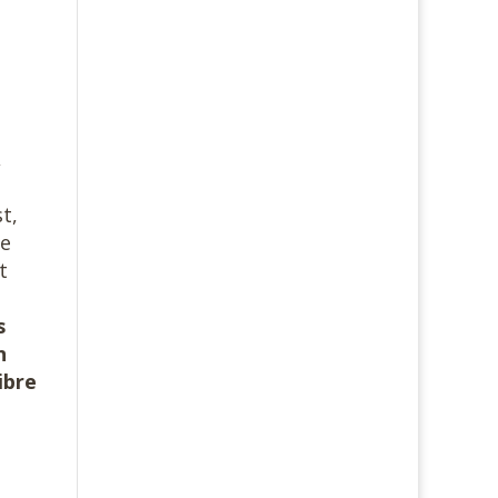
,
t,
de
t
s
n
ibre