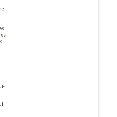
de
e
es
res
s.
ui-
ui
.