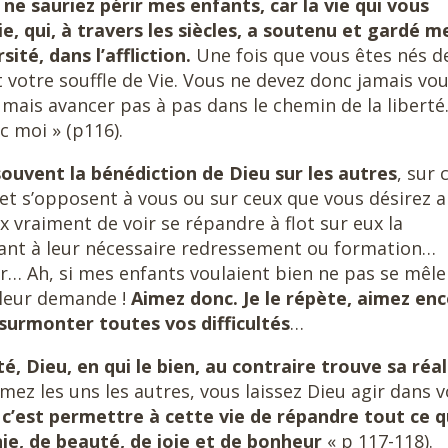
ne sauriez périr mes enfants, car la vie qui vous
Vie, qui, à travers les siècles, a soutenu et gardé m
sité, dans l’affliction.
Une fois que vous êtes nés d
ient votre souffle de Vie. Vous ne devez donc jamais vo
mais avancer pas à pas dans le chemin de la liberté
c moi » (p116).
ouvent la bénédiction de Dieu sur les autres
, sur 
 et s’opposent à vous ou sur ceux que vous désirez a
x vraiment de voir se répandre à flot sur eux la
Quant à leur nécessaire redressement ou formation…
r… Ah, si mes enfants voulaient bien ne pas se mêle
e leur demande !
Aimez donc. Je le répète, aimez enc
surmonter toutes vos difficultés
…
é, Dieu, en qui le bien, au contraire trouve sa réal
mez les uns les autres, vous laissez Dieu agir dans v
e, c’est permettre à cette vie de répandre tout ce 
e, de beauté, de joie et de bonheur
« p 117-118).