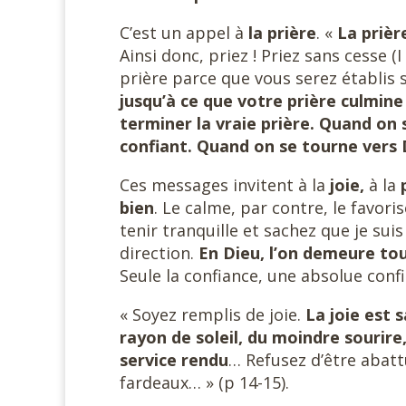
C’est un appel à
la prière
. «
La prièr
Ainsi donc, priez ! Priez sans cesse (
prière parce que vous serez établis 
jusqu’à ce que votre prière culmine 
terminer la vraie prière. Quand on 
confiant. Quand on se tourne vers 
Ces messages invitent à la
joie,
à la
bien
. Le calme, par contre, le favo
tenir tranquille et sachez que je sui
direction.
En Dieu, l’on demeure tou
Seule la confiance, une absolue conf
« Soyez remplis de joie.
La joie est 
rayon de soleil, du moindre sourir
service rendu
… Refusez d’être abattu
fardeaux… » (p 14-15).