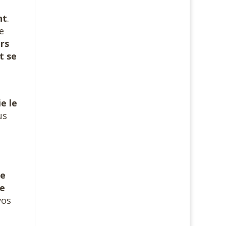
nt
.
e
rs
t se
e le
us
re
re
vos