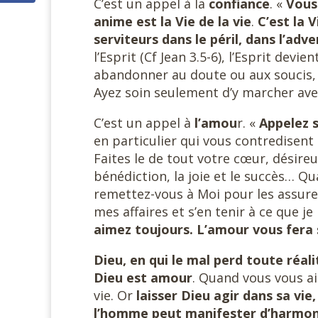
C’est un appel à la
confiance
. «
Vous 
anime est la Vie de la vie
.
C’est la 
serviteurs dans le péril, dans l’adver
l’Esprit (Cf Jean 3.5-6), l’Esprit dev
abandonner au doute ou aux soucis, 
Ayez soin seulement d’y marcher ave
C’est un appel à
l’amou
r. «
Appelez s
en particulier qui vous contredisent
Faites le de tout votre cœur, désireu
bénédiction, la joie et le succès… 
remettez-vous à Moi pour les assure
mes affaires et s’en tenir à ce que j
aimez toujours. L’amour vous fera 
Dieu, en qui le mal perd toute réalit
Dieu est amour
. Quand vous vous ai
vie. Or
laisser Dieu agir dans sa vi
l’homme peut manifester d’harmoni