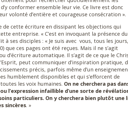
étroitement pour rechercher quotidiennement les
n d’y conformer ensemble leur vie. Ce livre est donc
r volonté d’entière et courageuse consécration ».
 de cette écriture en dissipant les objections qui
cette entreprise. « C’est en invoquant la présence du
dit à ses disciples : « Je suis avec vous, tous les jours
0) que ces pages ont été reçues. Mais il ne s’agit
 d’écriture automatique. Il s’agit de ce que le Chris
l’Esprit, peut communiquer d’inspiration pratique, 
aircissements précis, parfois même d’un enseignemen
mes humblement disponibles et qui s’efforcent de
i toutes les voix humaines.
On ne cherchera pas dan
 ou l’expression infaillible d’une sorte de révélatio
ins particuliers. On y cherchera bien plutôt une l
s sincères
. »