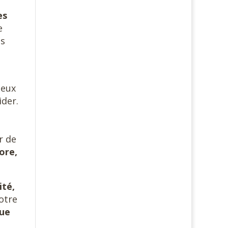
es
e
us
.
ceux
ider.
r de
ore,
ité,
otre
que