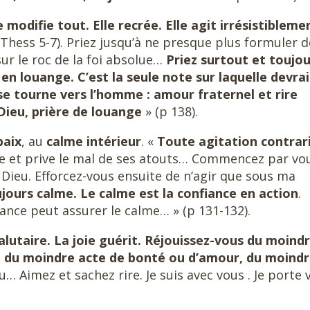
e modifie tout. Elle recrée. Elle agit irrésistibleme
I Thess 5-7). Priez jusqu’à ne presque plus formuler d
sur le roc de la foi absolue…
Priez surtout et toujou
en louange. C’est la seule note sur laquelle devrai
se tourne vers l’homme : amour fraternel et rire
Dieu, prière de louange
» (p 138).
paix
, au
calme intérieur
. «
Toute agitation contrari
rise et prive le mal de ses atouts… Commencez par vo
s Dieu. Efforcez-vous ensuite de n’agir que sous ma
jours calme. Le calme est la confiance en action
.
iance peut assurer le calme… » (p 131-132).
salutaire. La joie guérit. Réjouissez-vous du moind
e, du moindre acte de bonté ou d’amour, du moind
… Aimez et sachez rire. Je suis avec vous . Je porte 