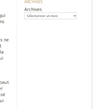
ARCHIVES
Archives
qui
ns
s
us ne
t
la
ui
 peut
er
ssé
ui