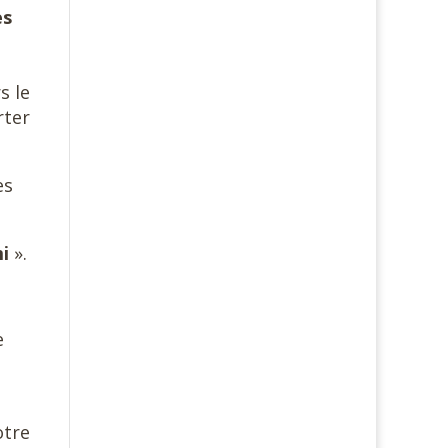
es
s le
rter
es
mi
».
e
otre