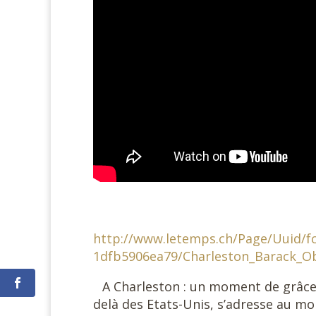
#
http://www.letemps.ch/Page/Uuid/fc
1dfb5906ea79/Charleston_Barack_O
#
A Charleston : un moment de grâce. 
delà des Etats-Unis, s’adresse au mo