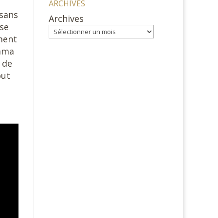
ARCHIVES
 sans
Archives
ise
ment
bama
 de
out