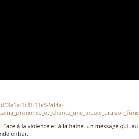
d13e1a-1c8f-11e5-9d4e-
bama_prononce_et_chante_une_inouïe_oraison_fun
Face à la violence et à la haine, un message qui, au
nde entier.