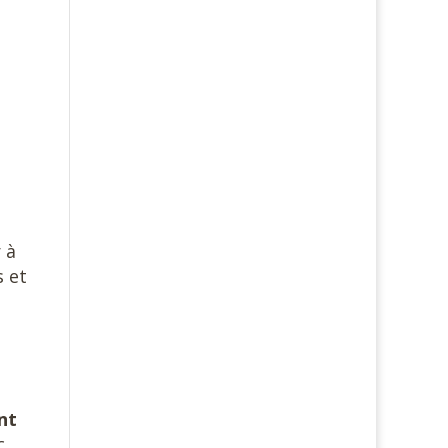
 à
s et
nt
c