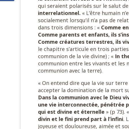
qui seraient polarisés sur le salut d
interrelationnel.
« L’être humain n’e
socialement lorsqu’il n’a pas de relat
dans trois dimensions : «
Comme enfa
Comme parents et enfants, ils s’in
Comme créatures terrestres, ils v
le chapitre s’articule en trois parties
communion de la vie divine) ; «
In th
communion entre les vivants et les m
communion avec la terre).
« On entend dire que la vie sur terre n
accepter la domination de la mort su
Dans la communion avec le Dieu viva
une vie interconnectée, pénétrée p
qui est divine et éternelle
» (p 73). 
divin et le fini prend part à l’infini
. 
joyeuse et douloureuse, aimée et sou