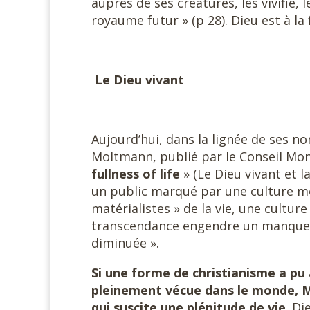
auprès de ses créatures, les vivifie,
royaume futur » (p 28). Dieu est à l
Le Dieu vivant
Aujourd’hui, dans la lignée de ses n
Moltmann, publié par le Conseil Mondi
fullness of life
» (Le Dieu vivant et l
un public marqué par une culture mo
matérialistes » de la vie, une culture
transcendance engendre un manque e
diminuée ».
Si une forme de christianisme a p
pleinement vécue dans le monde, M
qui
suscite
une plénitude de vie
. Di