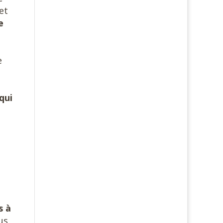
et
e
e
qui
s à
us