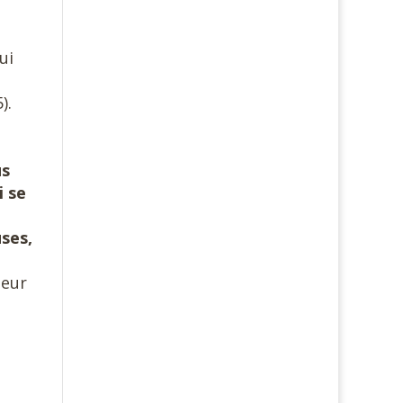
ui
).
us
i se
uses,
leur