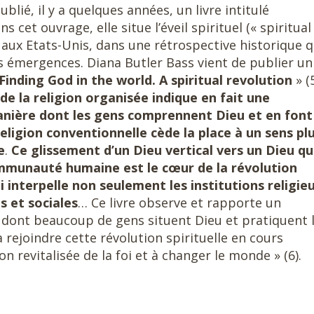
ublié, il y a quelques années, un livre intitulé
ans cet ouvrage, elle situe l’éveil spirituel (« spiritual
 aux Etats-Unis, dans une rétrospective historique q
les émergences. Diana Butler Bass vient de publier un
inding God in the world. A spiritual revolution
» (5
e la religion organisée indique en fait une
nière dont les gens comprennent Dieu et en font
religion conventionnelle cède la place à un sens pl
e
.
Ce glissement d’un Dieu vertical vers un Dieu qu
ommunauté humaine est le cœur de la révolution
i interpelle non seulement les institutions religie
s et sociales
… Ce livre observe et rapporte un
dont beaucoup de gens situent Dieu et pratiquent 
 à rejoindre cette révolution spirituelle en cours
 revitalisée de la foi et à changer le monde » (6).