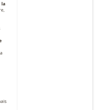
 la
re,
s
e
la
mais