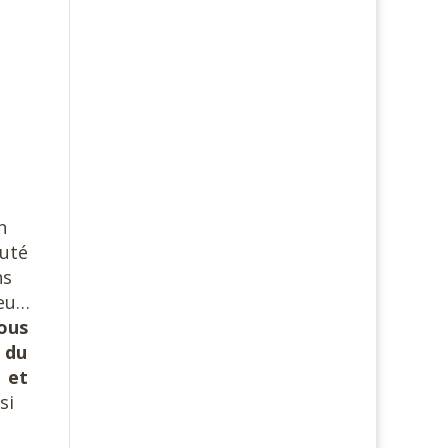
n
auté
ns
ieu…
nous
 du
s et
si