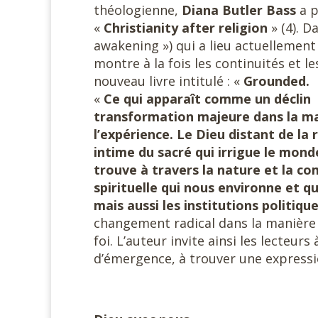
théologienne,
Diana Butler
Bass
a p
«
Christianity
after religion
» (4). D
awakening ») qui a lieu actuellement
montre à la fois les continuités et 
nouveau livre intitulé : «
Grounded. F
«
Ce qui apparaît comme un déclin d
transformation majeure dans la ma
l’expérience. Le Dieu distant de la 
intime du sacré qui irrigue le mond
trouve à travers la nature et la c
spirituelle qui nous environne et qu
mais aussi les institutions politique
changement radical dans la manière 
foi. L’auteur invite ainsi les lecteurs
d’émergence, à trouver une expression