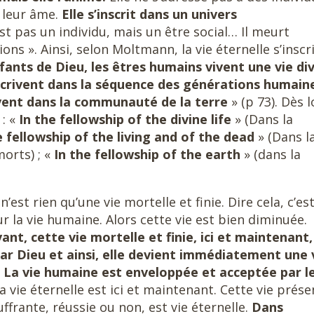
e leur âme.
Elle s’inscrit dans un univers
st pas un individu, mais un être social… Il meurt
ions ». Ainsi, selon Moltmann, la vie éternelle s’inscr
nts de Dieu, les êtres humains vivent une vie div
scrivent dans la séquence des générations humain
ivent dans la communauté de la terre
» (p 73). Dès l
 : «
In the fellowship of the divine life
» (Dans la
e fellowship of the living and of
the dead
» (Dans l
orts) ; «
In the fellowship of the earth
» (dans la
’est rien qu’une vie mortelle et finie. Dire cela, c’es
r la vie humaine. Alors cette vie est bien diminuée.
nt, cette vie mortelle et finie, ici et maintenant,
ar Dieu et ainsi, elle devient immédiatement une 
«
La vie humaine est enveloppée et acceptée par l
La vie éternelle est ici et maintenant. Cette vie prése
ffrante, réussie ou non, est vie éternelle.
Dans