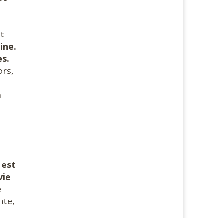
it
ine.
es.
ors,
a
t
 est
vie
e
nte,