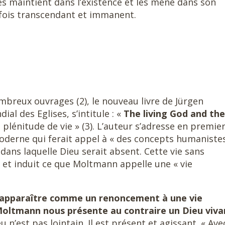
 les maintient dans l’existence et les mène dans son
a fois transcendant et immanent.
ombreux ouvrages (2), le nouveau livre de Jürgen
al des Eglises, s’intitule : «
The living God and the
a plénitude de vie » (3). L’auteur s’adresse en premier
derne qui ferait appel à « des concepts humaniste
 dans laquelle Dieu serait absent. Cette vie sans
t induit ce que Moltmann appelle une « vie
u apparaître comme un renoncement à une vie
oltmann nous présente au contraire un Dieu viva
eu n’est pas lointain. Il est présent et agissant. « Ave