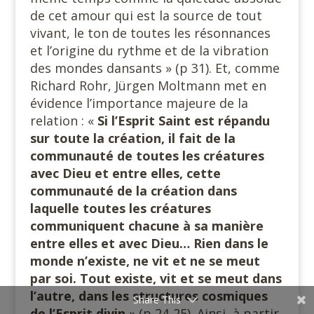
de cet amour qui est la source de tout
vivant, le ton de toutes les résonnances
et l’origine du rythme et de la vibration
des mondes dansants » (p 31). Et, comme
Richard Rohr, Jürgen Moltmann met en
évidence l’importance majeure de la
relation : «
Si l’Esprit Saint est répandu
sur toute la création, il fait de la
communauté de toutes les créatures
avec Dieu et entre elles, cette
communauté de la création dans
laquelle toutes les créatures
communiquent chacune à sa manière
entre elles et avec Dieu… Rien dans le
monde n’existe, ne vit et ne se meut
par soi. Tout existe, vit et se meut dans
l’autre, dans les structures cosmiques
Share This
de l’Esprit divin
» (p 24-25). Ainsi, à partir