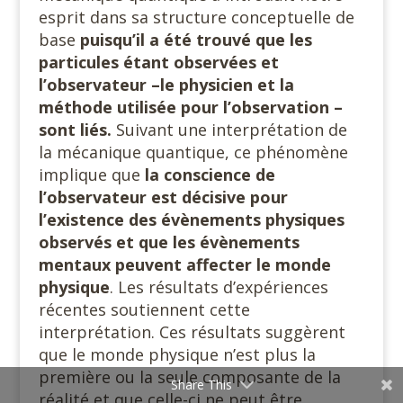
esprit dans sa structure conceptuelle de
base
puisqu’il a été trouvé que les
particules étant observées et
l’observateur –le physicien et la
méthode utilisée pour l’observation –
sont liés.
Suivant une interprétation de
la mécanique quantique, ce phénomène
implique que
la conscience de
l’observateur est décisive pour
l’existence des évènements physiques
observés et que les évènements
mentaux peuvent affecter le monde
physique
. Les résultats d’expériences
récentes soutiennent cette
interprétation. Ces résultats suggèrent
que le monde physique n’est plus la
première ou la seule composante de la
Share This
réalité et que celle-ci ne peut être