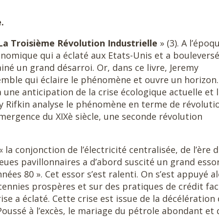
.
La Troisième Révolution
Industrielle
» (3). A l’époq
onomique qui a éclaté aux Etats-Unis et a boulevers
iné un grand désarroi. Or, dans ce livre, Jeremy
emble qui éclaire le phénomène et ouvre un horizon.
une anticipation de la crise écologique actuelle et 
my Rifkin analyse le phénomène en terme de révoluti
émergence du XIXè siècle, une seconde révolution
 la conjonction de l’électricité centralisée, de l’ère 
ieues pavillonnaires a d’abord suscité un grand esso
nées 80 ». Cet essor s’est ralenti. On s’est appuyé a
ennies prospères et sur des pratiques de crédit faci
ise a éclaté. Cette crise est issue de la décélération
 Poussé à l’excès, le mariage du pétrole abondant et 