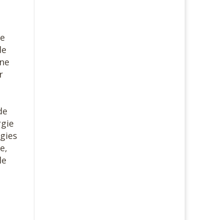
me
de
une
r
de
rgie
rgies
e,
le