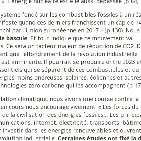
». L’énergie nucléaire est elle aussi dépassée (p 84).
système fondé sur les combustibles fossiles à un ré
anifeste quand ces derniers franchissent un cap de 1
nchi par l’Union européenne en 2017 » (p 130). Nous
e bascule
. Et tout indique que ce mouvement va
es. Ce sera un facteur majeur de réduction de CO2. 
nt que l’effondrement de la révolution industrielle
 est imminente. Il pourrait se produire entre 2023 e
sentiels qui se séparent de ces combustibles et qui
rgies moins onéreuses, solaires, éoliennes et autre
chnologies zéro carbone qui les accompagnent (p 17)
lation climatique, nous vivons une course contre la
s en cours nous encourage vivement. « Les forces du
de la civilisation des énergies fossiles… Les princip
unications, internet, électricité, transports, bâtim
nvestir dans les énergies renouvelables et ouvrent
volution industrielle.
Certaines études ont fixé la 