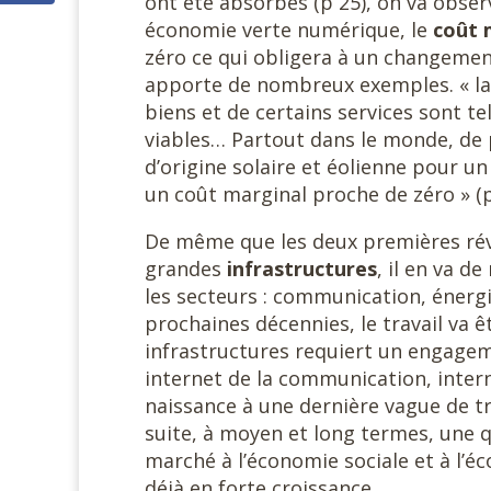
ont été absorbés (p 25), on va obser
économie verte numérique, le
coût 
zéro ce qui obligera à un changement
apporte de nombreux exemples. « la 
biens et de certains services sont te
viables… Partout dans le monde, de p
d’origine solaire et éolienne pour u
un coût marginal proche de zéro » (p
De même que les deux premières révo
grandes
infrastructures
, il en va d
les secteurs : communication, énergi
prochaines décennies, le travail va 
infrastructures requiert un engageme
internet de la communication, interne
naissance à une dernière vague de tra
suite, à moyen et long termes, une 
marché à l’économie sociale et à l’éc
déjà en forte croissance.