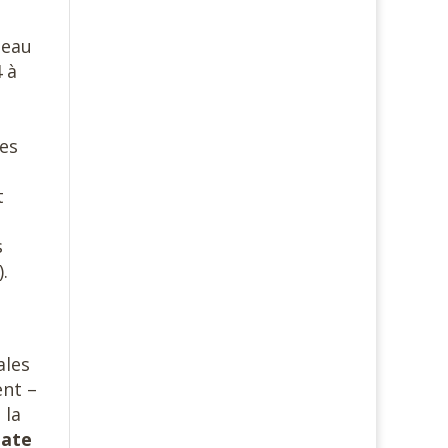
seau
4 à
Des
t
s
.
ales
ent –
 la
date