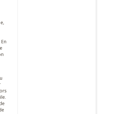
ue,
é
 En
le
on
du
r
lors
le.
 de
de