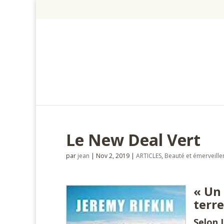
Le New Deal Vert
par
jean
|
Nov 2, 2019
|
ARTICLES
,
Beauté et émerveill
« Un
terre
Selon 