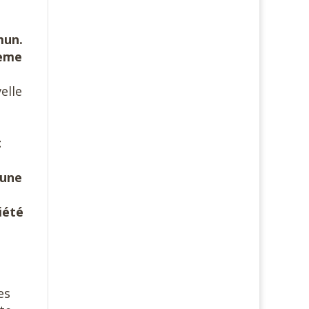
mun.
tème
elle
t
 une
iété
es