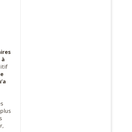
ires
 à
itif
be
u’a
es
 plus
s
r,