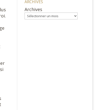
ARCHIVES
Archives
lus
oi.
age
t
ger
si
s
t