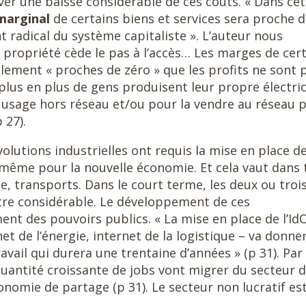
ver une baisse considérable de ces coûts. « Dans cet
marginal
de certains biens et services sera proche 
 radical du système capitaliste ». L’auteur nous
propriété cède le pas à l’accès… Les marges de cer
llement « proches de zéro » que les profits ne sont 
lus en plus de gens produisent leur propre électric
n usage hors réseau et/ou pour la vendre au réseau 
 27).
lutions industrielles ont requis la mise en place d
e même pour la nouvelle économie. Et cela vaut dans
e, transports. Dans le court terme, les deux ou troi
être considérable. Le développement de ces
nt des pouvoirs publics. « La mise en place de l’Id
t de l’énergie, internet de la logistique – va donne
vail qui durera une trentaine d’années » (p 31). Par 
quantité croissante de jobs vont migrer du secteur 
onomie de partage (p 31). Le secteur non lucratif es