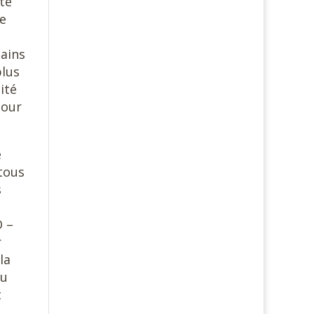
te
de
tains
plus
ité
pour
e
 tous
s
O –
r
la
du
t