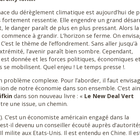
ace du dérèglement climatique est aujourd’hui de p
s fortement ressentie. Elle engendre un grand désarr
t, le danger paraît de plus en plus pressant. Alors la
e commence à grandir. L’horizon se ferme. On envis
. C’est le thème de l’effondrement. Sans aller jusqu’à
xtrémité, l’avenir paraît bien sombre. Cependant,
e est donnée et les forces politiques, économiques e
s se mobilisent. Quel enjeu ! Le temps presse !.
n problème complexe. Pour l’aborder, il faut envisa
ution de notre économie dans son ensemble. C’est ain
ifkin
dans son nouveau livre : «
Le
New Deal Vert
itre une issue, un chemin.
2). C’est un économiste américain engagé dans la
 est-il devenu un conseiller écouté auprès d’autorité
 milite aux Etats-Unis. Il est entendu en Chine. Il es