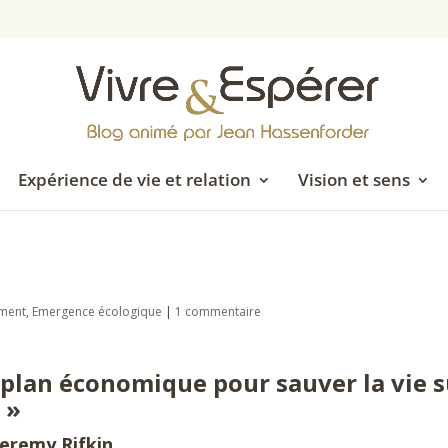
Expérience de vie et relation
Vision et sens
ement
,
Emergence écologique
|
1 commentaire
 plan économique pour sauver la vie s
 »
Jeremy Rifkin