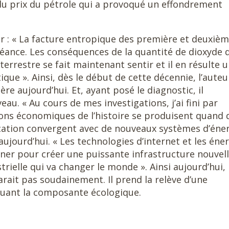
du prix du pétrole qui a provoqué un effondrement
er : « La facture entropique des première et deuxiè
chéance. Les conséquences de la quantité de dioxyde 
rrestre se fait maintenant sentir et il en résulte 
e ». Ainsi, dès le début de cette décennie, l’auteu
lère aujourd’hui. Et, ayant posé le diagnostic, il
u. « Au cours de mes investigations, j’ai fini par
ons économiques de l’histoire se produisent quand 
ation convergent avec de nouveaux systèmes d’éne
aujourd’hui. « Les technologies d’internet et les éne
ner pour créer une puissante infrastructure nouvell
trielle qui va changer le monde ». Ainsi aujourd’hui, 
arait pas soudainement. Il prend la relève d’une
tuant la composante écologique.