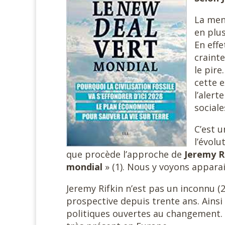
La men
en plu
En effe
craint
le pire
cette e
l’alert
sociale
C’est u
l’évol
que procède l’approche de
Jeremy R
mondial
» (1). Nous y voyons appara
Jeremy Rifkin n’est pas un inconnu (
prospective depuis trente ans. Ainsi
politiques ouvertes au changement. Il