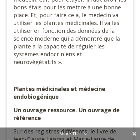
bons étais pour les mettre à une bonne
place. Et, pour faire cela, le médecin va
utiliser les plantes médicinales. Il va les
utiliser en fonction des données de la
science moderne qui a démontré que la
plante a la capacité de réguler les
systèmes endocriniens et
neurovégétatifs ».
Plantes médicinales et médecine
endobiogénique
Un ouvrage ressource. Un ouvrage de
référence
Sur des registres différents, le livre de
Share This
Jean-Claude Lapraz et Marie-Laure de