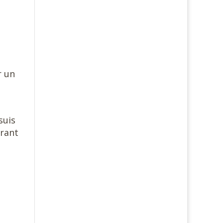
r un
suis
vrant
.