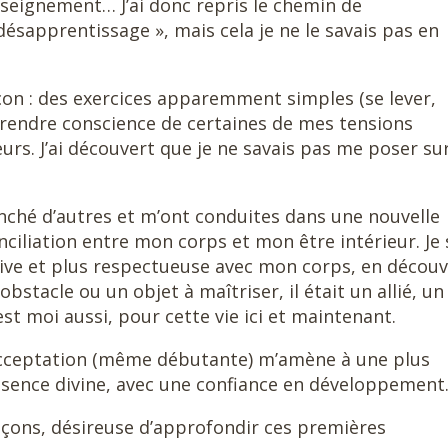
nseignement… J’ai donc repris le chemin de
désapprentissage », mais cela je ne le savais pas en
leçon : des exercices apparemment simples (se lever,
 prendre conscience de certaines de mes tensions
urs. J’ai découvert que je ne savais pas me poser su
enché d’autres et m’ont conduites dans une nouvelle
nciliation entre mon corps et mon être intérieur. Je 
tive et plus respectueuse avec mon corps, en décou
obstacle ou un objet à maîtriser, il était un allié, un
st moi aussi, pour cette vie ici et maintenant.
 acceptation (même débutante) m’amène à une plus
résence divine, avec une confiance en développement
leçons, désireuse d’approfondir ces premières