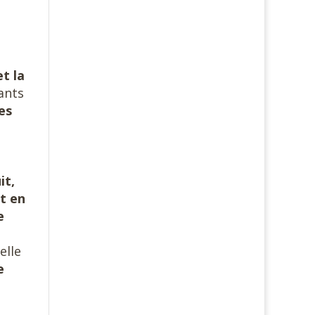
et la
ants
es
it,
et en
e
elle
e