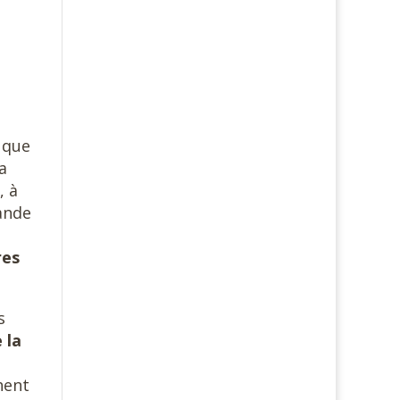
 que
a
, à
cande
res
s
 la
hent