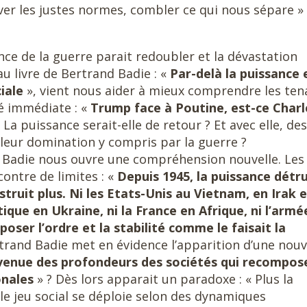
ver les justes normes, combler ce qui nous sépare »
ce de la guerre parait redoubler et la dévastation
u livre de Bertrand Badie : «
Par-delà la puissance 
iale
», vient nous aider à mieux comprendre les ten
té immédiate : «
Trump face à Poutine, est-ce Charl
La puissance serait-elle de retour ? Et avec elle, des
leur domination y compris par la guerre ?
nd Badie nous ouvre une compréhension nouvelle. Les
ontre de limites : «
Depuis 1945, la puissance détru
struit plus. Ni les Etats-Unis au Vietnam, en Irak 
ique en Ukraine, ni la France en Afrique, ni l’armé
poser l’ordre et la stabilité comme le faisait la
rtrand Badie met en évidence l’apparition d’une nouv
 venue des profondeurs des sociétés qui recompos
onales
» ? Dès lors apparait un paradoxe : « Plus la
le jeu social se déploie selon des dynamiques