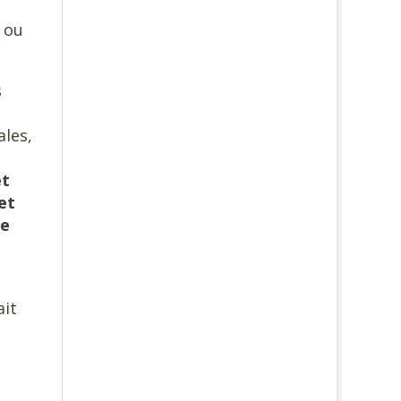
s ou
s
ales,
et
et
ce
ait