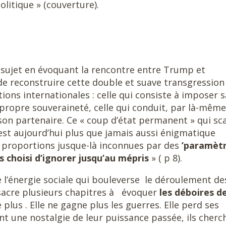
litique » (couverture).
u sujet en évoquant la rencontre entre Trump et
de reconstruire cette double et suave transgression
ations internationales : celle qui consiste à imposer s
 propre souveraineté, celle qui conduit, par là-même
 son partenaire. Ce « coup d’état permanent » qui s
 est aujourd’hui plus que jamais aussi énigmatique
des proportions jusque-là inconnues par des
’paramèt
s choisi d’ignorer jusqu’au mépris
» ( p 8).
e l’énergie sociale qui bouleverse le déroulement de
nsacre plusieurs chapitres à évoquer
les déboires de
plus . Elle ne gagne plus les guerres. Elle perd ses
t une nostalgie de leur puissance passée, ils cherc