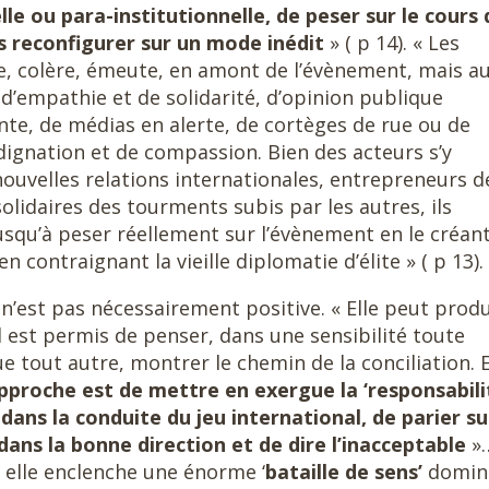
lle ou para-institutionnelle, de peser sur le cours 
es reconfigurer sur un mode inédit
» ( p 14). « Les
e, colère, émeute, en amont de l’évènement, mais au
 d’empathie et de solidarité, d’opinion publique
nte, de médias en alerte, de cortèges de rue ou de
gnation et de compassion. Bien des acteurs s’y
uvelles relations internationales, entrepreneurs d
lidaires des tourments subis par les autres, ils
usqu’à peser réellement sur l’évènement en le créant
 contraignant la vieille diplomatie d’élite » ( p 13).
 n’est pas nécessairement positive. « Elle peut prod
l est permis de penser, dans une sensibilité toute
que tout autre, montrer le chemin de la conciliation. 
approche est de mettre en exergue la ‘responsabili
ans la conduite du jeu international, de parier su
 dans la bonne direction et de dire l’inacceptable
»
 « elle enclenche une énorme ‘
bataille de sens’
domin