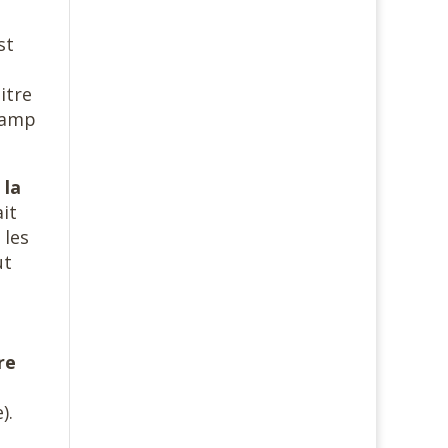
st
itre
champ
 la
ait
 les
ut
re
).