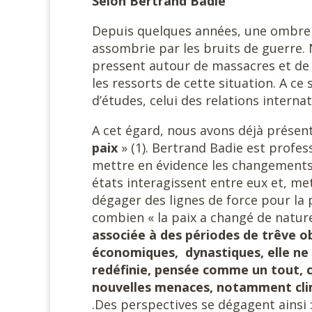
Selon Bertrand Badie
Depuis quelques années, une ombre s
assombrie par les bruits de guerre.
pressent autour de massacres et de
les ressorts de cette situation. A c
d’études, celui des relations internat
A cet égard, nous avons déjà présenté
paix
» (1). Bertrand Badie est profess
mettre en évidence les changements 
états interagissent entre eux et, me
dégager des lignes de force pour la p
combien « la paix a changé de natur
associée à des périodes de trêve 
économiques, dynastiques, elle ne 
redéfinie, pensée comme un tout, c
nouvelles menaces, notamment clim
.Des perspectives se dégagent ainsi : 