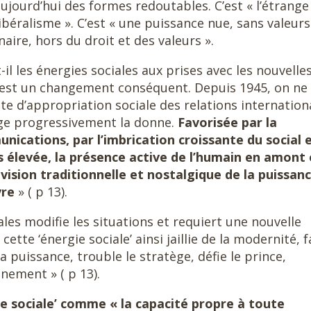
aujourd’hui des formes redoutables. C’est « l’étrange
-libéralisme ». C’est « une puissance nue, sans valeur
aire, hors du droit et des valeurs ».
 les énergies sociales aux prises avec les nouvelle
C’est un changement conséquent. Depuis 1945, on ne
te d’appropriation sociale des relations internation
nge progressivement la donne.
Favorisée par la
nications, par l’imbrication croissante du social 
s élevée, la présence active de l’humain en amont 
 vision traditionnelle et nostalgique de la puissan
vre
» ( p 13).
les modifie les situations et requiert une nouvelle
ette ‘énergie sociale’ ainsi jaillie de la modernité, f
la puissance, trouble le stratège, défie le prince,
ènement » ( p 13).
ie sociale’ comme « la capacité propre à toute