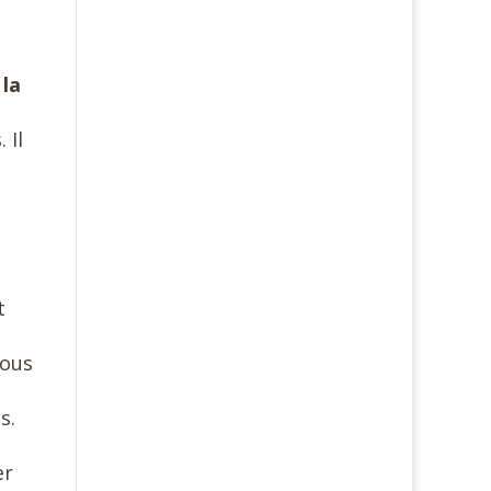
 la
 Il
t
nous
es.
er