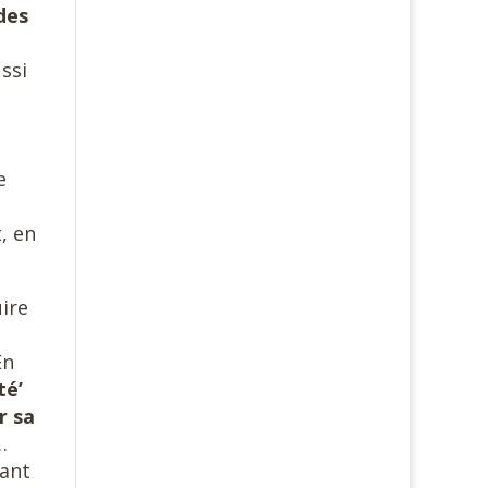
des
ssi
e
, en
uire
En
té’
r sa
…
ant