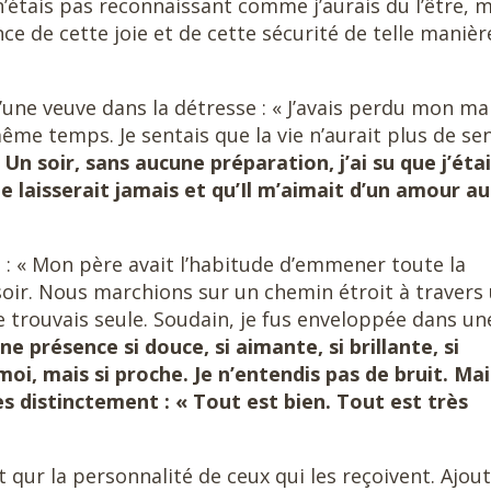
n’étais pas reconnaissant comme j’aurais du l’être, 
nce de cette joie et de cette sécurité de telle manièr
d’une veuve dans la détresse : « J’avais perdu mon mar
me temps. Je sentais que la vie n’aurait plus de sen
.
Un soir, sans aucune préparation, j’ai su que j’éta
e laisserait jamais et qu’Il m’aimait d’un amour au
 : « Mon père avait l’habitude d’emmener toute la
oir. Nous marchions sur un chemin étroit à travers
me trouvais seule. Soudain, je fus enveloppée dans un
ne présence si douce, si aimante, si brillante, si
oi, mais si proche. Je n’entendis pas de bruit. Mai
s distinctement : « Tout est bien. Tout est très
qur la personnalité de ceux qui les reçoivent. Ajou