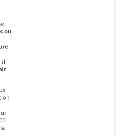
se
ts ou
ure
il
ait
ous
tion
 un
00,
la