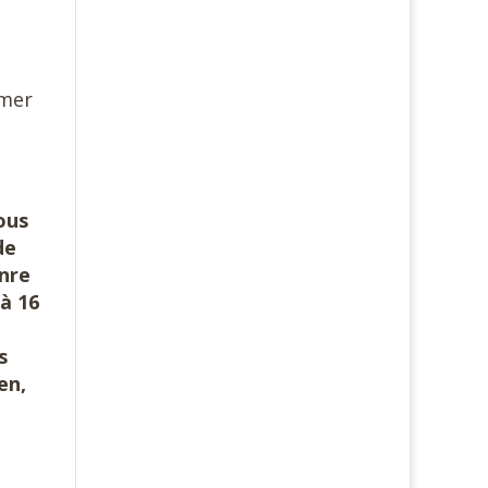
imer
ous
de
nre
 à 16
s
en,