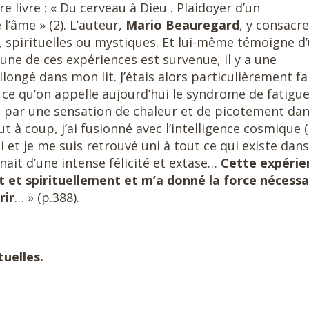
 livre : « Du cerveau à Dieu . Plaidoyer d’un
l’âme » (2). L’auteur,
Mario Beauregard
, y consacr
, spirituelles ou mystiques. Et lui-même témoigne d
L’une de ces expériences est survenue, il y a une
llongé dans mon lit. J’étais alors particulièrement fa
e ce qu’on appelle aujourd’hui le syndrome de fatigu
par une sensation de chaleur et de picotement dan
ut à coup, j’ai fusionné avec l’intelligence cosmique 
ni et je me suis retrouvé uni à tout ce qui existe dans
ait d’une intense félicité et extase…
Cette expérie
et spirituellement et m’a donné la force nécessa
rir
… » (p.388).
tuelles.