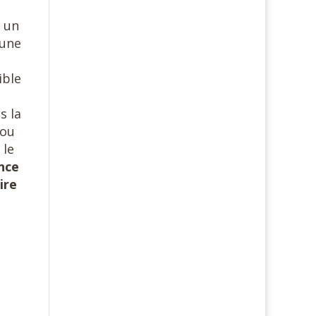
e un
’une
ible
e
s la
(ou
 le
nce
ire