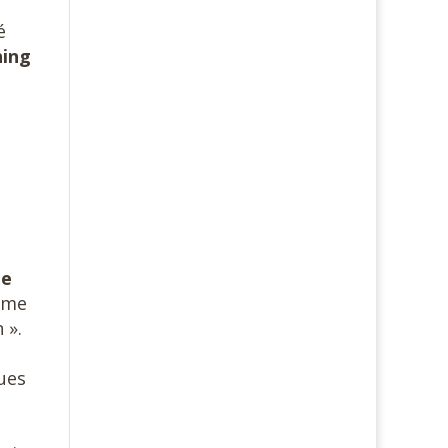
é
ing
je
mme
 ».
s
ques