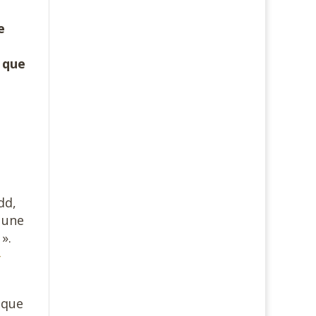
e
e que
dd,
e une
».
-
ique