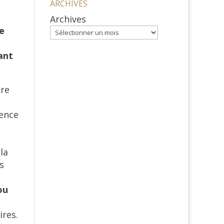
ARCHIVES
Archives
e
ant
dre
ience
la
s
ou
ires.