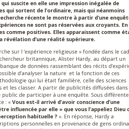
qui suscite en elle une impression inégalée de
es qui sortent de l’ordinaire, mais qui néanmoins
echerche récente le montre à partir d’une enquêt
ériences ne sont pas réservées aux croyants. En
ies comme positives. Elles apparaissent comme ét
révélation d’une réalité supérieure.
che sur l ‘expérience religieuse » fondée dans le ca
n chercheur britannique, Alister Hardy, au départ un
 banque de données rassemblant des récits d’expér
ossible d’analyser la nature et la fonction de ces
thodologie qui lui était familière, celle des sciences
s et les classer. A partir de publicités diffusées dans 
 public de participer à une enquête. Sous différente
te : «
Vous est-il arrivé d’avoir conscience d’une
tre influencée par elle » que vous l’appeliez Dieu 
perception habituelle ?
». En réponse, Hardy a
criptions personnelles en provenance de gens ordina