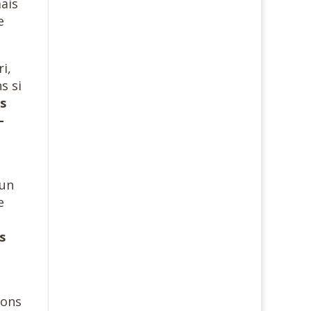
mais
e
i,
s si
is
-
 un
e
s
tons