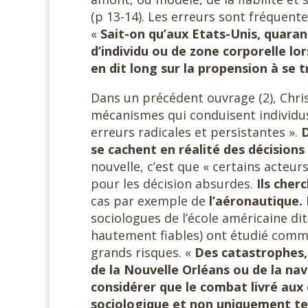
(p 13-14). Les erreurs sont fréquent
«
Sait-on qu’aux Etats-Unis, quara
d’individu ou de zone corporelle lo
en dit long sur la propension à se 
Dans un précédent ouvrage (2), Christ
mécanismes qui conduisent individus
erreurs radicales et persistantes ».
D
se cachent en réalité des décision
nouvelle, c’est que « certains acteur
pour les décision absurdes.
Ils cher
cas par exemple de
l’aéronautique.
sociologues de l’école américaine dit
hautement fiables) ont étudié comme
grands risques. «
Des catastrophes, 
de la Nouvelle Orléans ou de la na
considérer que le combat livré aux 
sociologique et non uniquement
te