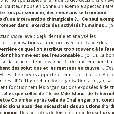
es. L’auteur nous en donne un exemple spectaculaire
nte fois par semaine, des médecins se trompent
rs d’une intervention chirurgicale ?… Ce seul exem
tromper dans l’exercice
des activités humaines
» (p
ian Morel avait déjà identifié et analysé les
 et organisations à produire avec constance des
errière ce que l’on attribue trop souvent à la fata
s dont l’homme est seul responsable
» (p 13). La bo
s sociaux ne restent pas inactifs devant leur pencha
chent des solutions et les mettent en œuvre
». C’es
Et les chercheurs apportent leur contribution. Ainsi 
e des HRO (High reliability organisations : organisa
nt fonctionnent les organisations exposées à de t
telles que celles de Three Mile Island, de Tcherno
vette Columbia après celle de Challenger ont condu
décisions absurdes nécessitait des
solutions d’ord
chnique
. Des activités de loisir, comme
le ski hors-