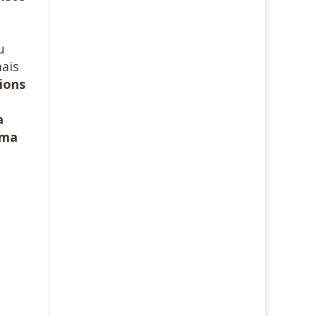
u
mais
ions
a
 ma