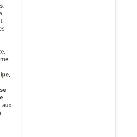
s
.
a
it
es
te,
ême.
ipe,
ise
ce
n aux
u