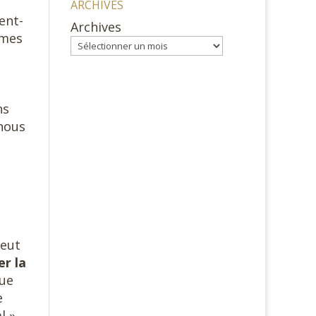
ARCHIVES
ent-
Archives
mmes
ns
 nous
peut
r la
que
e
l »