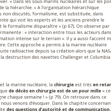
over. « Dans les sous-marins nucléaires et sur les po
 la hiérarchie. « A l’organisation hiérarchique
res non discutés, formalisme, est substituée, dans
ente qui voit les experts et les anciens prendre le
t le formalisme disparaître » (p 67). On observe par
ermanente : « interaction entre tous les acteurs dan
tion intense sur le terrain ». Il y a aussi l’accent m
ire. Cette approche a permis à la marine nucléaire
uite radioactive depuis sa création alors que la NAS
la destruction des navettes Challenger et Columbia
t la marine nucléaire, la
chirurgie
est très
en reta
isque
de décès en chirurgie est de un pour mille
« ce
igne chaque semaine ! » (p 79). On retrouve dans ce
nous venons d’évoquer. Dans le chapitre concernant
aite
des questions d’autorité et de communication,