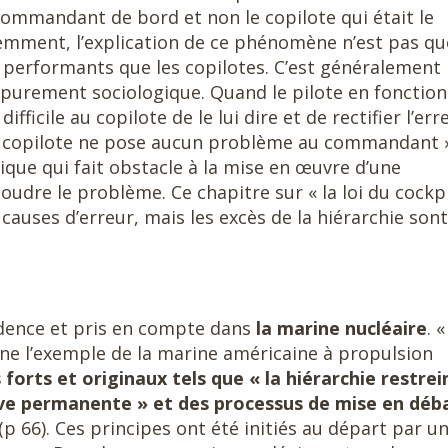
 commandant de bord et non le copilote qui était le
idemment, l’explication de ce phénomène n’est pas qu
erformants que les copilotes. C’est généralement 
 purement sociologique. Quand le pilote en fonction
fficile au copilote de le lui dire et de rectifier l’err
 le copilote ne pose aucun problème au commandant 
ique qui fait obstacle à la mise en œuvre d’une
soudre le problème. Ce chapitre sur « la loi du cockpi
auses d’erreur, mais les excès de la hiérarchie son
ence et pris en compte dans
la marine nucléaire
. 
gine l’exemple de la marine américaine à propulsion
 forts et originaux tels que « la hiérarchie restrei
tive permanente » et des processus de mise en déb
 (p 66). Ces principes ont été initiés au départ par u