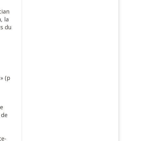
tian
, la
ns du
» (p
de
 de
te-