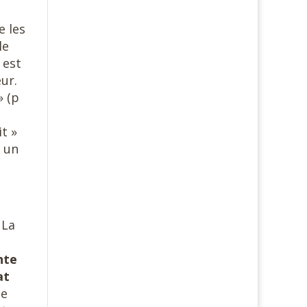
e les
le
 est
eur.
» (p
t »
t un
« La
nte
at
ne