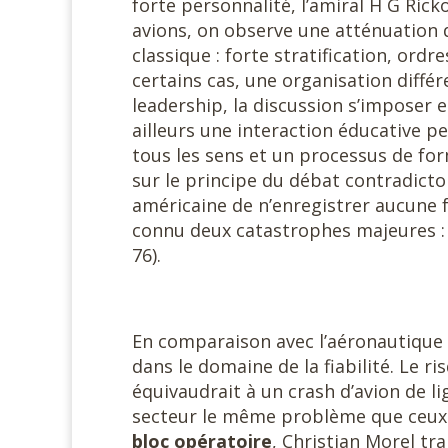
forte personnalité, l’amiral H G Rick
avions, on observe une atténuation de
classique : forte stratification, ord
certains cas, une organisation différ
leadership, la discussion s’imposer e
ailleurs une interaction éducative p
tous les sens et un processus de forma
sur le principe du débat contradicto
américaine de n’enregistrer aucune f
connu deux catastrophes majeures : 
76).
En comparaison avec l’aéronautique e
dans le domaine de la fiabilité. Le r
équivaudrait à un crash d’avion de l
secteur le même problème que ceux 
bloc opératoire
, Christian Morel tr