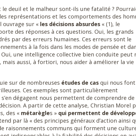
e deuil et le malheur sont-ils une fatalité ? Pourrai
e, les représentations et les comportements des ho
el ouvrage sur «
les décisions absurdes
« (1), le
orte des réponses à ces questions. Oui, les grands
rés par des erreurs humaines. Ces erreurs sont le
onnements à la fois dans les modes de pensée et da
 Oui, une intelligence collective bien conduite peut
mais aussi, à fortiori, nous aider à améliorer la vie
ppuie sur de nombreuses
études de cas
qui nous font
rilleuses. Ces exemples sont particulièrement
i s’en dégagent nous permettent de comprendre de
 décision. A partir de cette analyse, Christian Morel 
s, des «
métarègle
s »
qui permettent de développe
tend par là « des principes généraux d’action ainsi 
 de raisonnements communs qui forment une cultur
ont indispensables à la fiabilité des décisions en ava