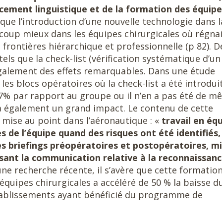
rcement linguistique et de la formation des équipe
ue l’introduction d’une nouvelle technologie dans l
ucoup mieux dans les équipes chirurgicales où régna
 frontières hiérarchique et professionnelle (p 82). D
els que la check-list (vérification systématique d’un
alement des effets remarquables. Dans une étude
es blocs opératoires où la check-list a été introdui
57% par rapport au groupe ou il n’en a pas été de m
a également un grand impact. Le contenu de cette
é mise au point dans l’aéronautique : «
travail en équ
de l’équipe quand des risques ont été identifiés,
es briefings préopératoires et postopératoires, m
ant la communication relative à la reconnaissan
 une recherche récente, il s’avère que cette formatio
quipes chirurgicales a accéléré de 50 % la baisse d
établissements ayant bénéficié du programme de