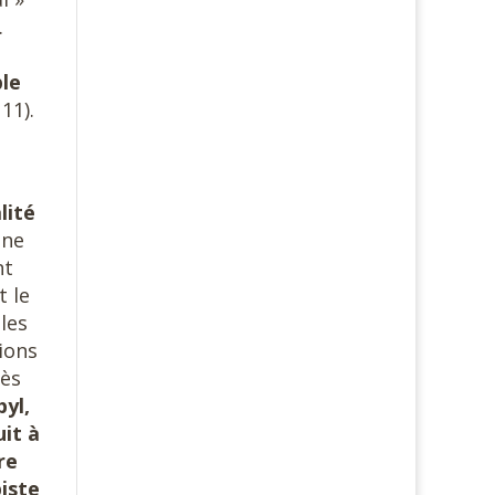
.
ple
 11).
lité
nne
nt
t le
les
tions
rès
byl,
it à
re
piste