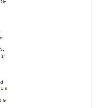
rte-
s
is
A a
 (p
rd
 qui
 le