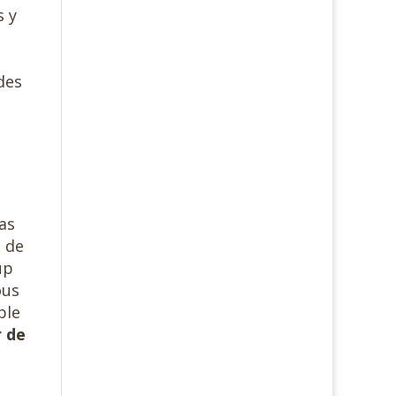
s y
des
cas
s de
up
ous
ple
r de