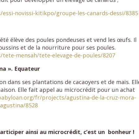
/essi-novissi-kitikpo/groupe-les-canards-dessi/8385
Tété élève des poules pondeuses et vend les œufs. Il
oussins et de la nourriture pour ses poules.
s/tete-mensah/tete-elevage-de-poules/8207
ina ». Equateur
ion dans ses plantations de cacaoyers et de maïs. Elle
son. Elle fait appel au microcrédit pour un achat
abyloan.org/fr/projects/agustina-de-la-cruz-mora-
dagustina/8528
Participer ainsi au microcrédit, c’est un bonheur !