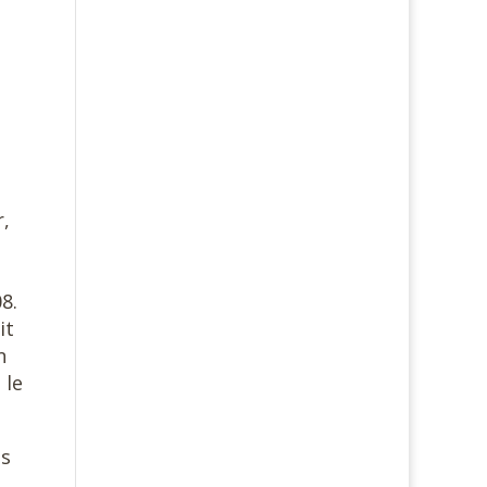
r,
8.
it
n
 le
ts