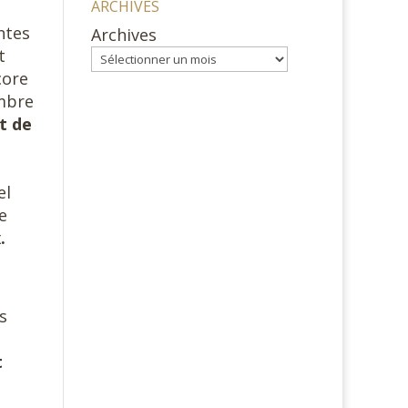
ARCHIVES
ntes
Archives
t
core
ombre
t de
el
e
.
s
t