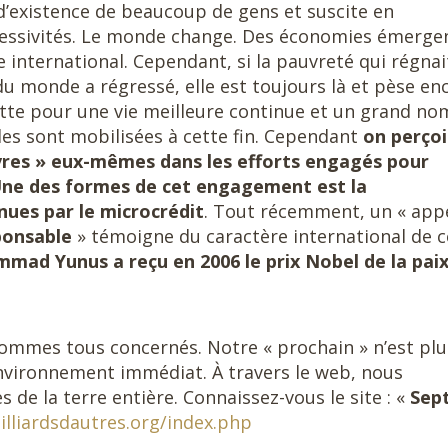
s d’existence de beaucoup de gens et suscite en
ressivités. Le monde change. Des économies émerge
 international. Cependant, si la pauvreté qui régnai
du monde a régressé, elle est toujours là et pèse en
lutte pour une vie meilleure continue et un grand n
es sont mobilisées à cette fin. Cependant
on perçoi
auvres » eux-mêmes dans les efforts engagés pour
 Une des formes de cet engagement est la
enues par le microcrédit
. Tout récemment, un « app
ponsable
» témoigne du caractère international de c
hammad Yunus
a reçu en 2006 le prix Nobel de la paix
sommes tous concernés. Notre « prochain » n’est plu
environnement immédiat. À travers le web, nous
de la terre entière. Connaissez-vous le site : «
Sep
lliardsdautres.org/index.php