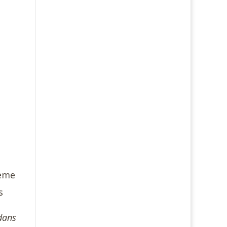
ème
s
dans