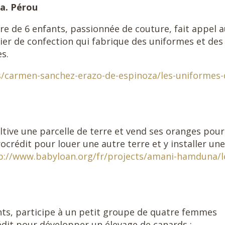
a. Pérou
e de 6 enfants, passionnée de couture, fait appel 
ier de confection qui fabrique des uniformes et des
s.
s/carmen-sanchez-erazo-de-espinoza/les-uniformes-
ltive une parcelle de terre et vend ses oranges pour
rocrédit pour louer une autre terre et y installer une
p://www.babyloan.org/fr/projects/amani-hamduna/l
ants, participe à un petit groupe de quatre femmes
rédit pour développer un élevage de canards ;