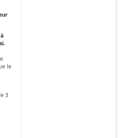
eur
.
 à
i.
le
ue le
de 3