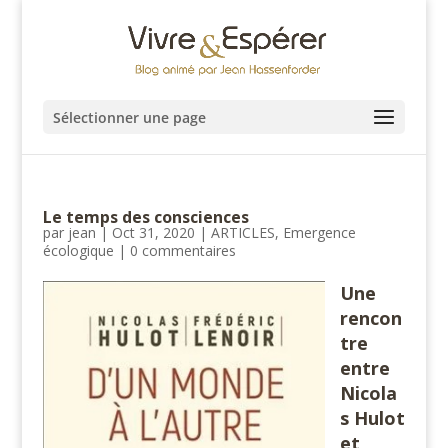
Sélectionner une page
Le temps des consciences
par
jean
|
Oct 31, 2020
|
ARTICLES
,
Emergence
écologique
|
0 commentaires
Une
rencon
tre
entre
Nicola
s Hulot
et