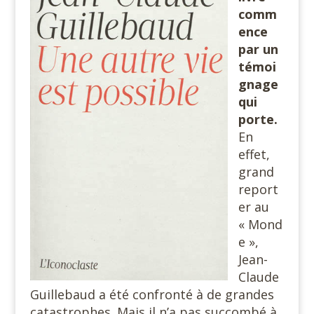
comm
ence
par un
témoi
gnage
qui
porte.
En
effet,
grand
report
er au
« Mond
e »,
Jean-
Claude
Guillebaud a été confronté à de grandes
catastrophes. Mais il n’a pas succombé à