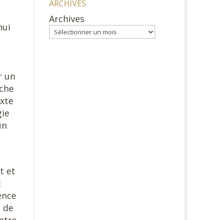
ARCHIVES
Archives
hui
r un
rche
exte
gie
un
t et
t
ence
e de