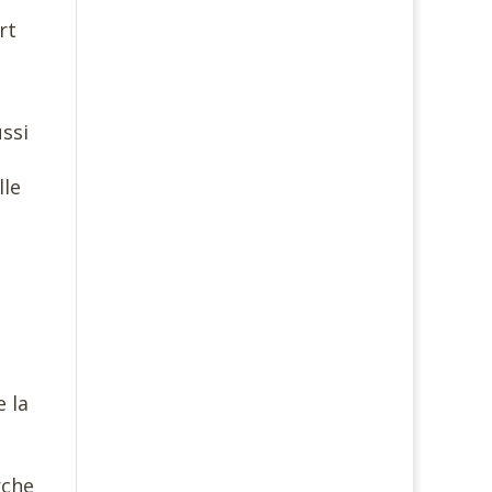
rt
ussi
lle
 la
rche