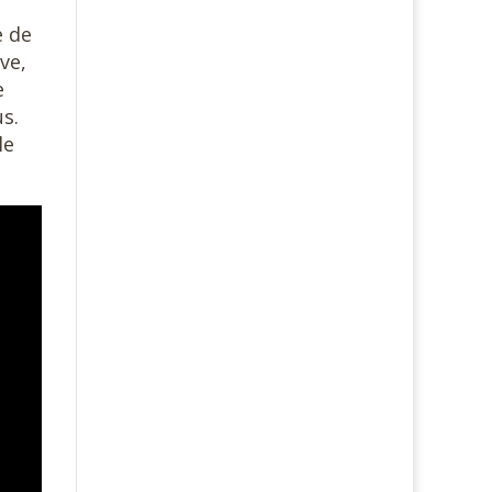
e de
ve,
e
us.
le