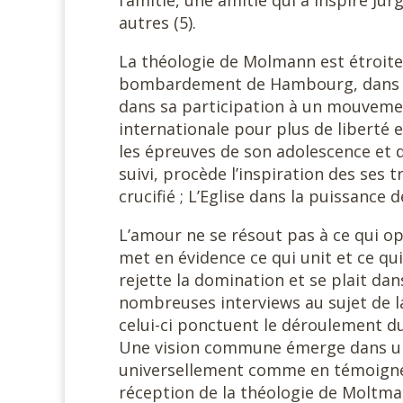
l’amitié, une amitié qui a inspiré J
autres (5).
La théologie de Molmann est étroiteme
bombardement de Hambourg, dans la 
dans sa participation à un mouvement 
internationale pour plus de liberté e
les épreuves de son adolescence et d
suivi, procède l’inspiration des ses t
crucifié ; L’Eglise dans la puissance de
L’amour ne se résout pas à ce qui 
met en évidence ce qui unit et ce qui 
rejette la domination et se plait dan
nombreuses interviews au sujet de la
celui-ci ponctuent le déroulement du 
Une vision commune émerge dans une 
universellement comme en témoignen
réception de la théologie de Moltma