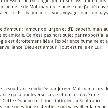
 professeur de théologie qui fut son assistant, nous
on actuelle de Moltmann. « Je pense que j’ai découve
 à écrire. Et chaque mois, vous voyagez dans un pays
e d’amour : l’amour de Jürgen et d’Elisabeth, mais a
 et amicale. Ce n’est pas hors sujet par rapport à la
ie est étroitement liée à l’expérience humaine et e
enveillance. Dieu est amour. Tout est relié en Lui.
e la souffrance endurée par Jürgen Moltmann lors de
nce qui a bouleversé sa vie et qui a trouvé une
 Cette séquence est donc intitulée : « Souffrance.
st une question existentielle qui va éveiller la reche