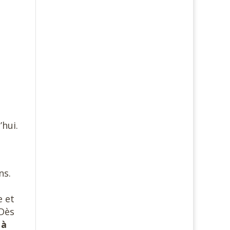
hui.
ns.
e et
 Dès
 à