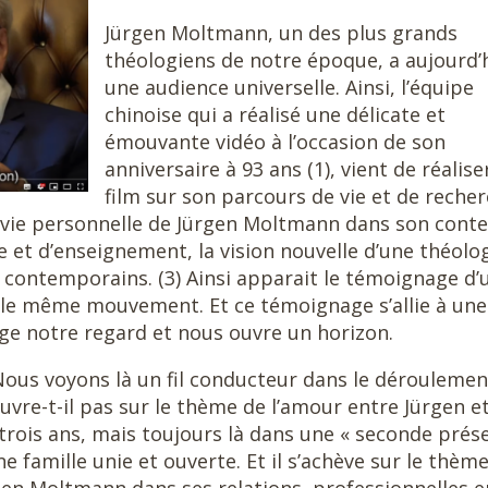
Jürgen Moltmann, un des plus grands
théologiens de notre époque, a aujourd’
une audience universelle. Ainsi, l’équipe
chinoise qui a réalisé une délicate et
émouvante vidéo à l’occasion de son
anniversaire à 93 ans (1), vient de réalise
film sur son parcours de vie et de reche
 la vie personnelle de Jürgen Moltmann dans son cont
e et d’enseignement, la vision nouvelle d’une théolo
 contemporains. (3) Ainsi apparait le témoignage d’
le même mouvement. Et ce témoignage s’allie à une
nge notre regard et nous ouvre un horizon.
. Nous voyons là un fil conducteur dans le déroulemen
s’ouvre-t-il pas sur le thème de l’amour entre Jürgen e
 trois ans, mais toujours là dans une « seconde prés
e famille unie et ouverte. Et il s’achève sur le thèm