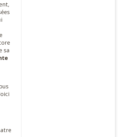
ent,
sées
i
e
core
e sa
ente
nous
oici
uatre