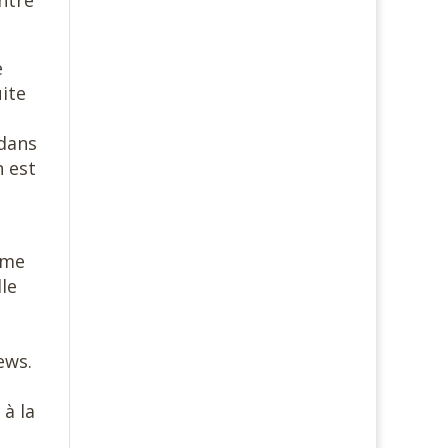
ntre
e
ite
 dans
n est
ême
lle
ews.
à la