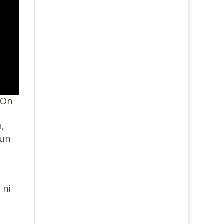
. On
n,
 un
 ni