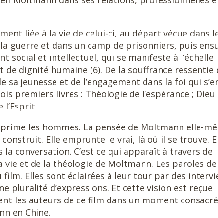
ürgen Moltmann dans ses relations, professionnelles e
nt liée à la vie de celui-ci, au départ vécue dans l
guerre et dans un camp de prisonniers, puis ensu
social et intellectuel, qui se manifeste à l’échelle
t de dignité humaine (6). De la souffrance ressentie
e sa jeunesse et de l’engagement dans la foi qui s’e
rois premiers livres : Théologie de l’espérance ; Dieu
 l’Esprit.
opprime les hommes. La pensée de Moltmann elle-m
construit. Elle emprunte le vrai, là où il se trouve. E
s la conversation. C’est ce qui apparaît à travers de
 vie et de la théologie de Moltmann. Les paroles de
film. Elles sont éclairées à leur tour par des intervi
pluralité d’expressions. Et cette vision est reçue
t les auteurs de ce film dans un moment consacré 
nn en Chine.