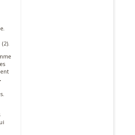
e.
(2).
comme
ues
ient
.
s.
s
ui