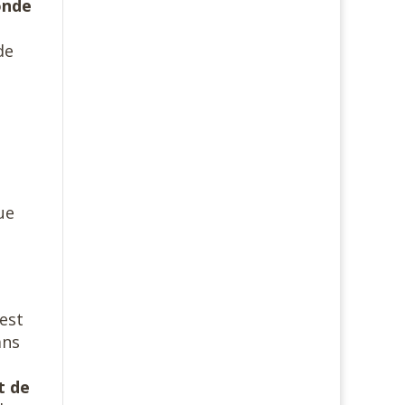
onde
de
ue
est
ans
t de