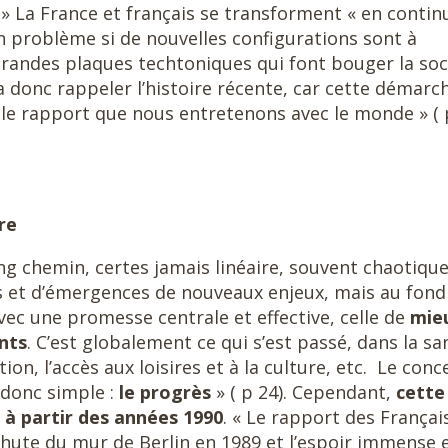
» La France et français se transforment « en contin
un problème si de nouvelles configurations sont à
s grandes plaques techtoniques qui font bouger la soc
 va donc rappeler l’histoire récente, car cette démarc
 le rapport que nous entretenons avec le monde » ( 
re
ong chemin, certes jamais linéaire, souvent chaotique
ses et d’émergences de nouveaux enjeux, mais au fond
avec une promesse centrale et effective, celle de
mie
nts
. C’est globalement ce qui s’est passé, dans la sa
ion, l’accès aux loisires et à la culture, etc. Le conc
 donc simple :
le progrès
» ( p 24). Cependant,
cette
à partir des années 1990
. « Le rapport des Françai
ute du mur de Berlin en 1989 et l’espoir immense 