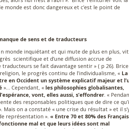
s, alors nul n’est à l’abri ». Brice Teinturier voit là
 le monde est donc dangereux et c’est le point de
e manque de sens et de traducteurs
un monde inquiétant et qui mute de plus en plus, vit
ogrès scientifique et d’une diffusion accrue de
 traducteurs se fait davantage sentir » ( p 26). Brice
religion, le progrès continu de l’individualisme, «
La
être en Occident un système explicatif majeur et l’
té
»… Cependant, «
les philosophies globalisantes,
espérance, vont, elles aussi, s’effondrer
. « Penda
nte des responsables politiques que de dire ce qu’i
 Mais on a constaté « une crise du résultat » et il s’
de représentation ».
« Entre 70 et 80% des Français
fonctionne mal et que leurs idées sont mal