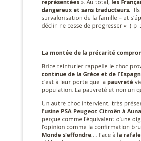
représentées
». Au total,
les França
dangereux et sans traducteurs.
Ils
survalorisation de la famille – et s
déclin ne cesse de progresser « ( p 
La montée de la précarité comprom
Brice teinturier rappelle le choc pr
continue de la Grèce et de l’Espag
c’est à leur porte que la
pauvreté
vi
population. La pauvreté et non un q
Un autre choc intervient, très prése
l’usine PSA Peugeot Citroën à Auna
perçue comme l’équivalent d’une dig
l’opinion comme la confirmation brut
Monde s’effondre
…. Face à
la rafal