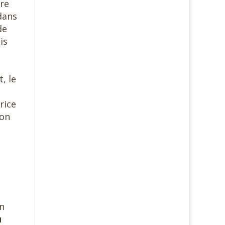
vre
dans
de
is
, le
rice
ion
on
u