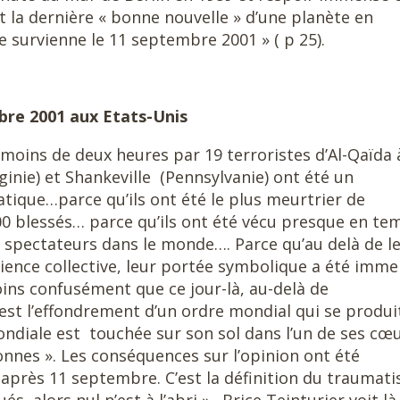
nt la dernière « bonne nouvelle » d’une planète en
 survienne le 11 septembre 2001 » ( p 25).
bre 2001 aux Etats-Unis
moins de deux heures par 19 terroristes d’Al-Qaïda 
inie) et Shankeville (Pennsylvanie) ont été un
ique…parce qu’ils ont été le plus meurtrier de
000 blessés… parce qu’ils ont été vécu presque en te
e spectateurs dans le monde…. Parce qu’au delà de l
ience collective, leur portée symbolique a été imme
ns confusément que ce jour-là, au-delà de
est l’effondrement d’un ordre mondial qui se produit
ondiale est touchée sur son sol dans l’un de ses cœ
nes ». Les conséquences sur l’opinion ont été
n après 11 septembre. C’est la définition du traumat