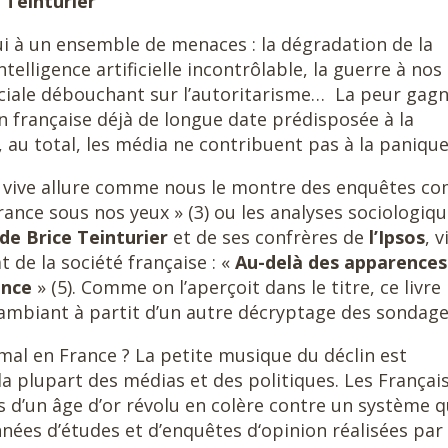
 Teinturier
 à un ensemble de menaces : la dégradation de la
ntelligence artificielle incontrôlable, la guerre à nos
ociale débouchant sur l’autoritarisme… La peur gagn
n française déjà de longue date prédisposée à la
 au total, les média ne contribuent pas à la panique 
 à vive allure comme nous le montre des enquêtes 
France sous nos yeux » (3) ou les analyses sociologiq
 de Brice Teinturier
et de ses confrères de
l’Ipsos
, v
t de la société française : «
Au-delà des apparences
ance
» (5). Comme on l’aperçoit dans le titre, ce livre
ambiant à partit d’un autre décryptage des sondage
 mal en France ? La petite musique du déclin est
a plupart des médias et des politiques. Les Françai
 d’un âge d’or révolu en colère contre un système q
années d’études et d’enquêtes d‘opinion réalisées par