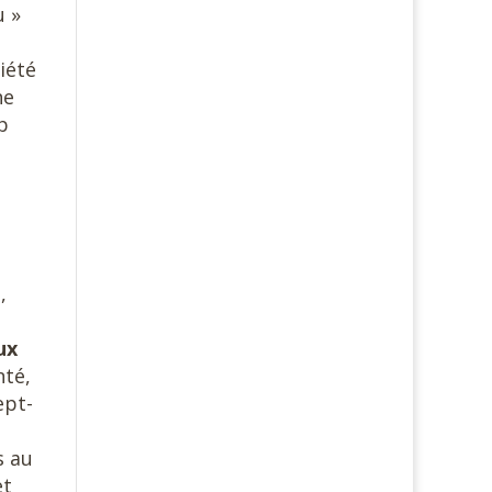
u »
iété
he
p
,
ux
nté,
ept-
s au
et