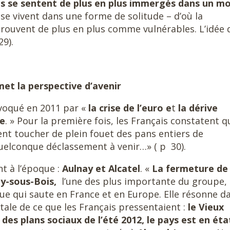
is se sentent de plus en plus immergés dans un m
 se vivent dans une forme de solitude – d’où la
’éprouvent de plus en plus comme vulnérables. L’idée 
29).
et la perspective d’avenir
ovoqué en 2011 par «
la crise de l’euro e
t
la dérive
ne
. » Pour la première fois, les Français constatent q
ent toucher de plein fouet des pans entiers de
uelconque déclassement à venir…» ( p 30).
nt à l’époque :
Aulnay et Alcatel
. «
La fermeture de
y-sous-Bois,
l’une des plus importante du groupe, 
ue qui saute en France et en Europe. Elle résonne d
ale de ce que les Français pressentaient :
le Vieux
e des plans sociaux de l’été 2012, le pays est en éta