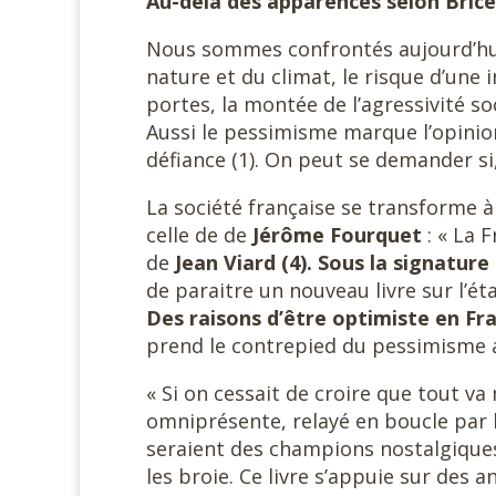
Au-delà des apparences selon Brice
Nous sommes confrontés aujourd’hui
nature et du climat, le risque d’une i
portes, la montée de l’agressivité s
Aussi le pessimisme marque l’opinio
défiance (1). On peut se demander si,
La société française se transforme
celle de de
Jérôme Fourquet
: « La 
de
Jean Viard
(4). Sous la signature
de paraitre un nouveau livre sur l’éta
Des raisons d’être optimiste en Fr
prend le contrepied du pessimisme 
« Si on cessait de croire que tout va
omniprésente, relayé en boucle par l
seraient des champions nostalgiques
les broie. Ce livre s’appuie sur des 