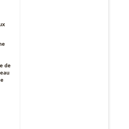
lux
ne
ce de
’eau
ue