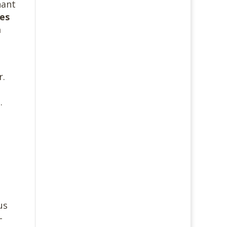
nant
des
a
r.
.
us
-