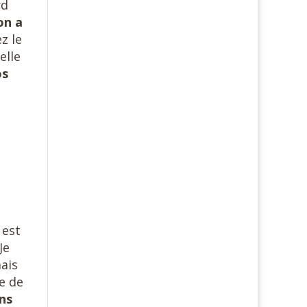
rd
on a
z le
elle
os
 est
Je
mais
e de
ns