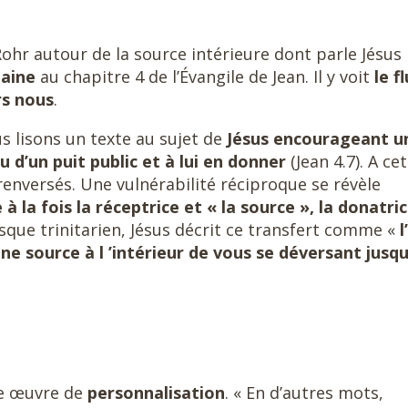
d Rohr autour de la source intérieure dont parle Jésus
taine
au chapitre 4 de l’Évangile de Jean. Il y voit
le f
rs nous
.
us lisons un texte au sujet de
Jésus encourageant u
 d’un puit public et à lui en donner
(Jean 4.7). A cet
renversés. Une vulnérabilité réciproque se révèle
à la fois la réceptrice et « la source », la donatri
sque trinitarien, Jésus décrit ce transfert comme «
l
e source à l ’intérieur de vous se déversant jusq
ne œuvre de
personnalisation
. « En d’autres mots,