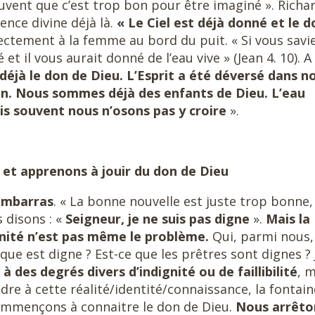
vent que c’est trop bon pour être imaginé ». Richa
ence divine déjà là.
« Le Ciel est déjà donné et le d
irectement à la femme au bord du puit. « Si vous savie
t il vous aurait donné de l’eau vive » (Jean 4. 10). A 
déjà le don de Dieu. L’Esprit a été déversé dans n
n. Nous sommes déjà des enfants de Dieu.
L’eau
ais souvent nous n’osons pas y croire
».
 et apprenons à jouir du don de Dieu
embarras
. « La bonne nouvelle est juste trop bonne,
 disons : «
Seigneur, je ne suis pas digne
».
Mais la
gnité n’est pas même le problème.
Qui, parmi nous,
êque est digne ? Est-ce que les prêtres sont dignes ? 
des degrés divers d’indignité ou de faillibilité
, 
 à cette réalité/identité/connaissance, la fontain
ommençons à connaitre le don de Dieu.
Nous arrêto