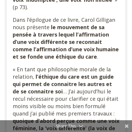
(p 73).
Dans l’épilogue de ce livre, Carol Gilligan
nous présente
le mouvement de sa
pensée à travers lequel l’affirmation
d’une voix différente se reconnait
comme l’affirmation d’une voix humaine
et se fonde une éthique du care
.
« En tant que philosophie morale de la
relation,
l’éthique du care est un guide
qui permet de connaitre les autres et
de se connaitre soi
… J’ai aujourd’hui le
recul nécessaire pour clarifier ce qui était
moins visible ou moins bien formulé
quand j’ai publié mes premiers travaux :
quoique d’abord perçue comme une voix
Share This
féminine, la ‘voix différente’ (la voix de