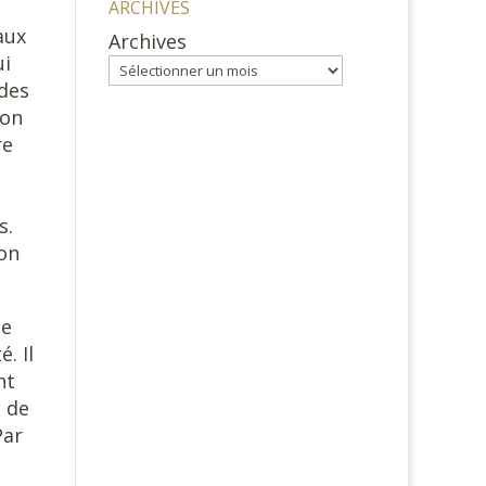
ARCHIVES
aux
Archives
ui
 des
ion
re
s.
on
ue
. Il
nt
s de
Par