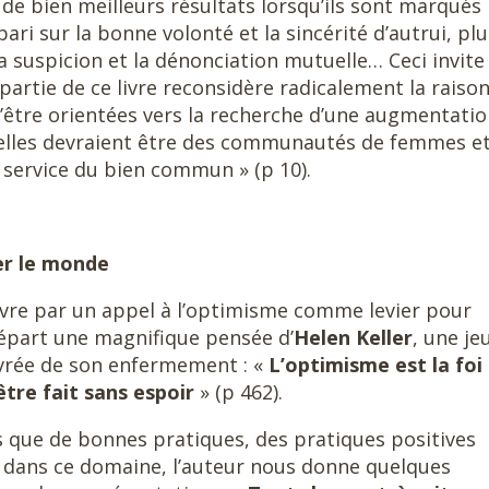
e bien meilleurs résultats lorsqu’ils sont marqués
ari sur la bonne volonté et la sincérité d’autrui, pl
la suspicion et la dénonciation mutuelle… Ceci invite
partie de ce livre reconsidère radicalement la raiso
d’être orientées vers la recherche d’une augmentati
, elles devraient être des communautés de femmes e
service du bien commun » (p 10).
er le monde
ivre par un appel à l’optimisme comme levier pour
départ une magnifique pensée d’
Helen Keller
, une je
livrée de son enfermement : «
L’optimisme est la foi 
être fait sans espoir
» (p 462).
 que de bonnes pratiques, des pratiques positives
, dans ce domaine, l’auteur nous donne quelques