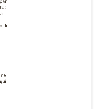
 par
utôt
 à
n
on du
t
une
qui