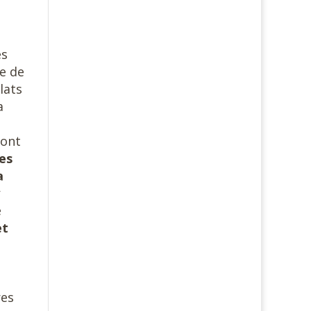
es
te de
lats
a
sont
les
a
e
et
res