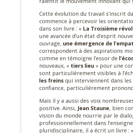
ralentit le mouvement innovant qui s
Cette évolution du travail s’inscrit
commence à percevoir les orientati
dans son livre : «
La Troisième révol
une avancée d’un état d’esprit nouv
ouvrage,
une émergence de l’empa
correspondent à des aspirations mon
comme en témoigne l’essor de
l’éco
nouveaux, «
tiers lieu
» pour une cor
sont particulièrement visibles à l’éc
les freins
qui interviennent dans le
confiance, particulièrement prononcé
Mais il y a aussi des voix nombreuses
positive. Ainsi,
Jean Staune
, bien c
vision du monde nourrie par le dialog
professionnellement dans l’enseign
pluridisciplinaire, il a écrit un livre : 