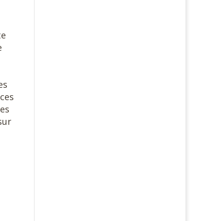
te
e
es
aces
ces
sur