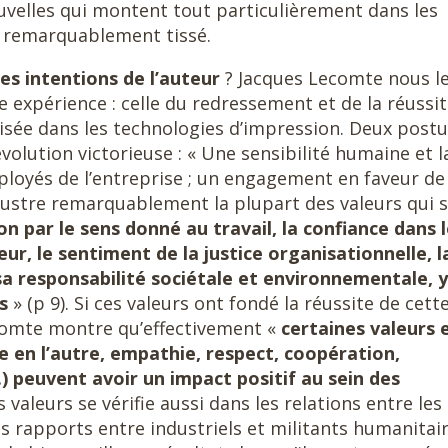
uvelles qui montent tout particulièrement dans les
si remarquablement tissé.
les intentions de l’auteur
? Jacques Lecomte nous l
e expérience : celle du redressement et de la réussi
lisée dans les technologies d’impression. Deux postu
évolution victorieuse : « Une sensibilité humaine et l
loyés de l’entreprise ; un engagement en faveur de
illustre remarquablement la plupart des valeurs qui 
on par le sens donné au travail, la confiance dans 
eur, le sentiment de la justice organisationnelle, l
 sa responsabilité sociétale et environnementale, y
es
» (p 9). Si ces valeurs ont fondé la réussite de cett
ecomte montre qu’effectivement «
certaines valeurs 
 en l’autre, empathie, respect, coopération,
c.) peuvent avoir un impact positif au sein des
 valeurs se vérifie aussi dans les relations entre les
es rapports entre industriels et militants humanitai