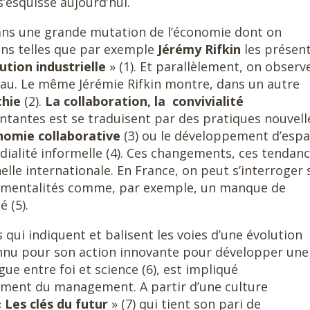
’esquisse aujourd’hui.
 dans une grande mutation de l’économie dont on
ons telles que par exemple
Jérémy Rifkin
les présen
ution industrielle
» (1). Et parallèlement, on observ
eau. Le même Jérémie Rifkin montre, dans un autre
thie
(2).
La collaboration, la convivialité
tantes est se traduisent par des pratiques nouvell
nomie collaborative
(3) ou le développement d’esp
dialité informelle (4). Ces changements, ces tendan
helle internationale. En France, on peut s’interroger 
s mentalités comme, par exemple, un manque de
 (5).
 qui indiquent et balisent les voies d’une évolution
onnu pour son action innovante pour développer une
ue entre foi et science (6), est impliqué
ement du management. A partir d’une culture
«
Les clés du futur
» (7) qui tient son pari de