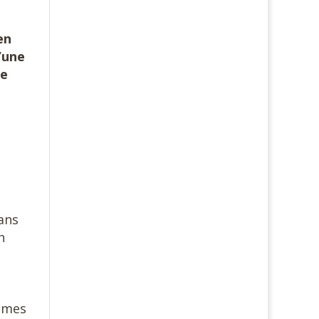
en
’une
he
dans
n
ommes