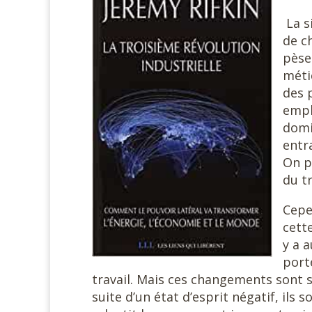
La s
de c
pèse
méti
des p
empl
domi
entr
On p
du tr
Cepe
cett
y a 
port
travail. Mais ces changements sont s
suite d’un état d’esprit négatif, il