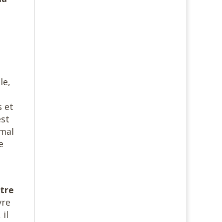
le,
s et
est
 mal
e
être
vre
il