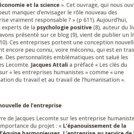
’économie et la science
». Cet ouvrage, qui nous ouv
peut manquer d’envisager le rôle nouveau des
rise vraiment responsable ? » (p 611). Aujourd’hui,
x experts de la
psychologie positive
(8), auteur du li
avons présenté sur ce blog (9), vient de publier un li
(10). Ces entreprises portent une conception nouvel
rant encore peu connu, voire méconnu, qui est en trai
e. Des personnalités emblématiques ont salué les
ues Lecomte.
Jacques Attali
a préfacé « Les clés du
sur « les entreprises humanistes » comme « une
ion du travail et au travail de l’humanisation ».
nouvelle de l’entreprise
vre de Jacques Lecomte sur les entreprise humaniste
’importance du projet : «
L’épanouissement de la
d’équipe harmonieuses. L’entreprise au service de 