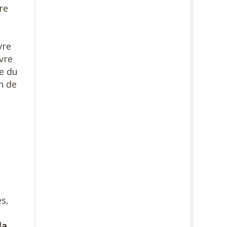
re
vre
vre
le du
n de
s,
la