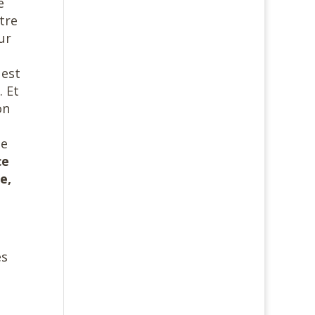
e
ntre
ur
s
 est
. Et
on
de
ce
e,
es