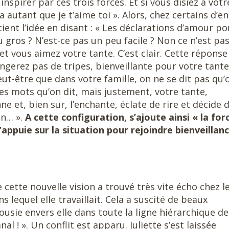
spirer par ces trois forces. Et si vous disiez à votr
a autant que je t’aime toi ». Alors, chez certains d’e
tient l’idée en disant : « Les déclarations d’amour po
u gros ? N’est-ce pas un peu facile ? Non ce n’est pa
 et vous aimez votre tante. C’est clair. Cette réponse
ngerez pas de tripes, bienveillante pour votre tante
peut-être que dans votre famille, on ne se dit pas qu’
es mots qu’on dit, mais justement, votre tante,
ne et, bien sur, l’enchante, éclate de rire et décide 
on… ».
A cette configuration, s’ajoute ainsi « la for
 s’appuie sur la situation pour rejoindre bienveillanc
cette nouvelle vision a trouvé très vite écho chez l
 lequel elle travaillait. Cela a suscité de beaux
lousie envers elle dans toute la ligne hiérarchique de
al ! ». Un conflit est apparu. Juliette s’est laissée