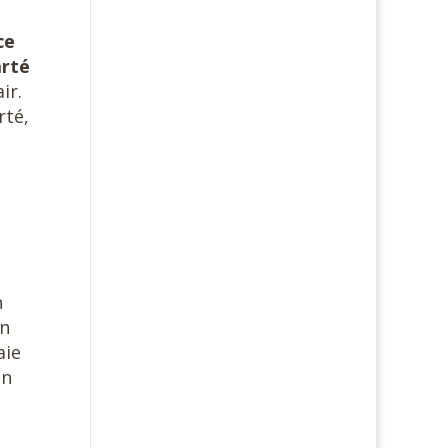
ce
arté
air.
rté,
n
un
aie
un