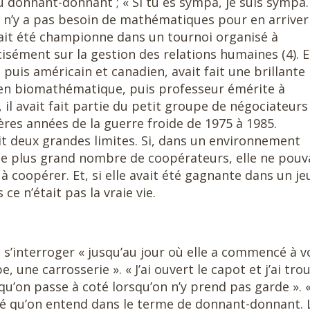
 du donnant-donnant ; « Si tu es sympa, je suis sympa.
 Il n’y a pas besoin de mathématiques pour en arriver
 avait été championne dans un tournoi organisé à
cisément sur la gestion des relations humaines (4). E
, puis américain et canadien, avait fait une brillante
r en biomathématique, puis professeur émérite à
, il avait fait partie du petit groupe de négociateurs
ères années de la guerre froide de 1975 à 1985.
ait deux grandes limites. Si, dans un environnement
r le plus grand nombre de coopérateurs, elle ne pouv
à coopérer. Et, si elle avait été gagnante dans un je
 ce n’était pas la vraie vie.
 s’interroger « jusqu’au jour où elle a commencé à v
une carrosserie ». « J’ai ouvert le capot et j’ai tro
 qu’on passe à coté lorsqu’on n’y prend pas garde ». 
ité qu’on entend dans le terme de donnant-donnant. 