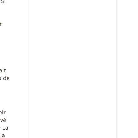
 Si
t
ait
u de
oir
uvé
« La
L
a