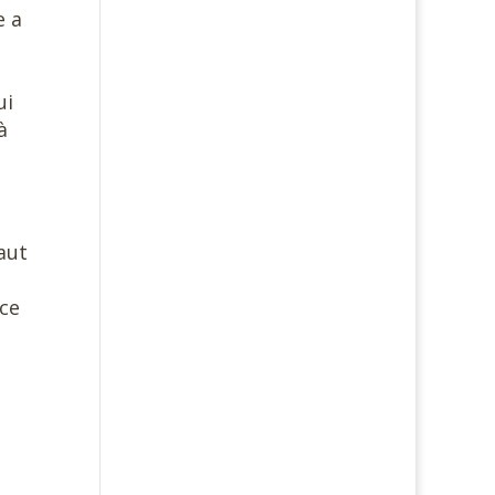
e a
ui
à
aut
nce