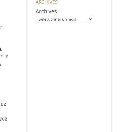
ARCHIVES
Archives
r,
).
r le
s
hez
yez