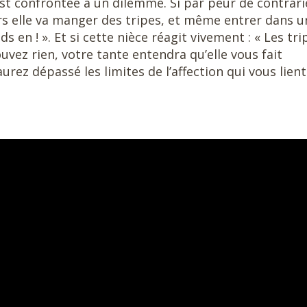
est confrontée à un dilemme. Si par peur de contrari
lors elle va manger des tripes, et même entrer dans u
s en ! ». Et si cette nièce réagit vivement : « Les tri
pouvez rien, votre tante entendra qu’elle vous fait
urez dépassé les limites de l’affection qui vous lient