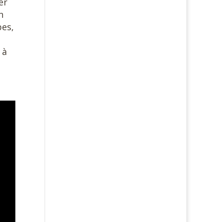
er
n
pes,
 à