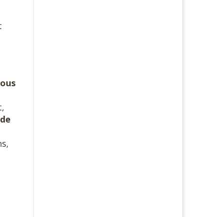
t
nous
t,
 de
ns,