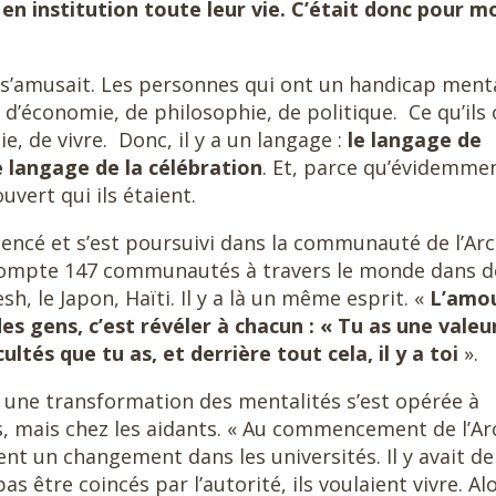
 en institution toute leur vie. C’était donc pour m
n s’amusait. Les personnes qui ont un handicap ment
 d’économie, de philosophie, de politique. Ce qu’ils
oie, de vivre. Donc, il y a un langage :
le langage de
 le langage de la célébration
. Et, parce qu’évidemme
vert qui ils étaient.
encé et s’est poursuivi dans la communauté de l’Ar
compte 147 communautés à travers le monde dans d
h, le Japon, Haïti. Il y a là un même esprit. «
L’amou
es gens, c’est révéler à chacun : « Tu as une valeur
cultés que tu as, et derrière tout cela, il y a toi
».
une transformation des mentalités s’est opérée à
s, mais chez les aidants. « Au commencement de l’Ar
ent un changement dans les universités. Il y avait de
s être coincés par l’autorité, ils voulaient vivre. Al