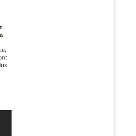
t
ns
ce,
ont
lus