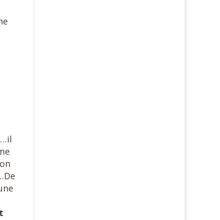
ne
…il
mme
 on
s…De
une
t