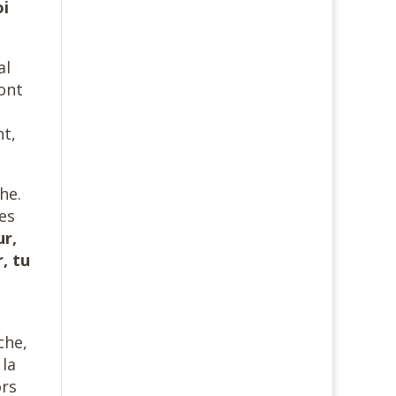
oi
al
 ont
nt,
che.
es
r,
, tu
che,
 la
ors