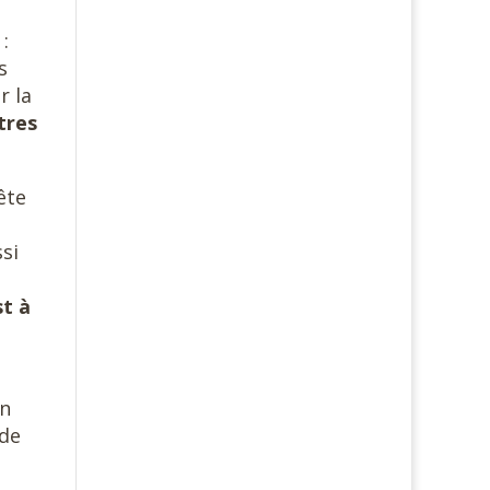
:
s
r la
tres
ête
ssi
st à
on
nde