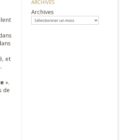
ARCHIVES
Archives
lent
 dans
dans
, et
.
re
».
s de