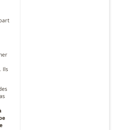
part
ner
 Ils
des
as
à
ppe
ne