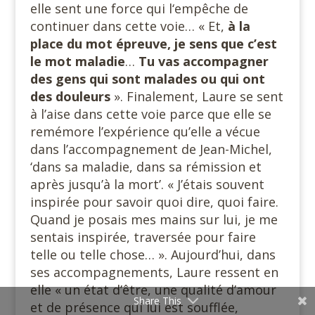
elle sent une force qui l‘empêche de
continuer dans cette voie… « Et,
à la
place du mot épreuve, je sens que c’est
le mot maladie
…
Tu vas accompagner
des gens qui sont malades ou qui ont
des douleurs
». Finalement, Laure se sent
à l’aise dans cette voie parce que elle se
remémore l’expérience qu’elle a vécue
dans l’accompagnement de Jean-Michel,
‘dans sa maladie, dans sa rémission et
après jusqu’à la mort’. « J’étais souvent
inspirée pour savoir quoi dire, quoi faire.
Quand je posais mes mains sur lui, je me
sentais inspirée, traversée pour faire
telle ou telle chose… ». Aujourd’hui, dans
ses accompagnements, Laure ressent en
elle « un état d’être, une qualité d’amour
Share This
et de présence qui lui est soufflée,