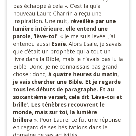
pas échappé à cela ». C’est là qu’à
nouveau Laure Charrin a reçu une
inspiration. Une nuit,
réveillée par une
lumière intérieure, elle entend une
parole, ‘lève-toi’
. « Je me suis levée. J’ai
entendu aussi
Esaïe
. Alors Esaïe, je savais
que c’était un prophète qui a tout un
livre dans la Bible, mais je n’avais pas lu la
Bible. Donc, je ne connaissais pas grand-
chose ; donc,
à quatre heures du matin,
je vais chercher une Bible. Et je regarde
tous les débuts de paragraphe. Et au
soixantième verset, cela dit ‘Lève-toi et
brille’. Les ténèbres recouvrent le
monde, mais sur toi, la lumière
brillera
». Pour Laure, ce fut une réponse
en regard de ses hésitations dans le
domaine de ses activités