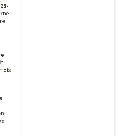
 25-
arne
re
re
it
rfois
s
on,
ge