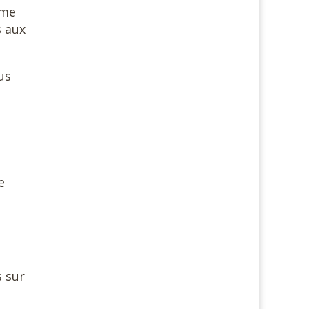
mme
s aux
us
e
s sur