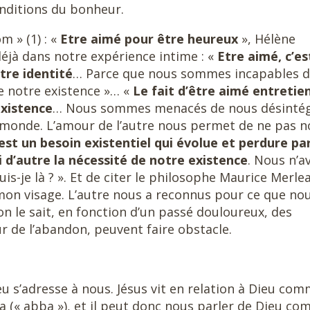
onditions du bonheur.
m » (1) : «
Etre aimé pour être
heureux
», Hélène
éjà dans notre expérience intime : «
Etre aimé, c’es
tre identité
… Parce que nous sommes incapables 
ie notre existence »… «
Le fait d’être aimé entretie
existence
… Nous sommes menacés de nous désinté
du monde. L’amour de l’autre nous permet de ne pas 
est un besoin existentiel qui évolue et perdure pa
oi d’autre la nécessité de notre existence
. Nous n’a
uis-je là ? ». Et de citer le philosophe Maurice Merle
 mon visage. L’autre nous a reconnus pour ce que no
le sait, en fonction d’un passé douloureux, des
r de l’abandon, peuvent faire obstacle.
eu s’adresse à nous. Jésus vit en relation à Dieu co
pa (« abba »), et il peut donc nous parler de Dieu c