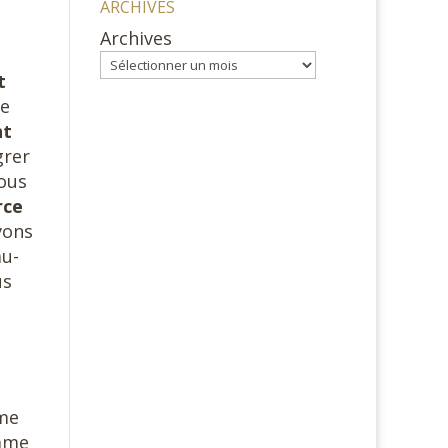
ARCHIVES
Archives
t
de
nt
grer
nous
rce
vons
au-
us
mme
omme