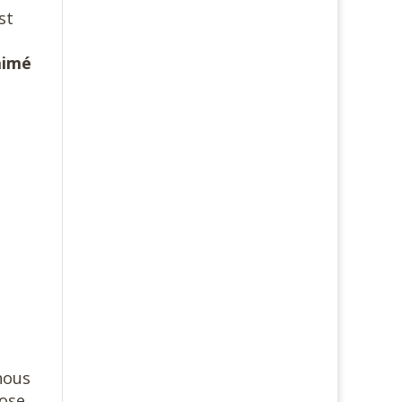
st
aimé
nous
hose