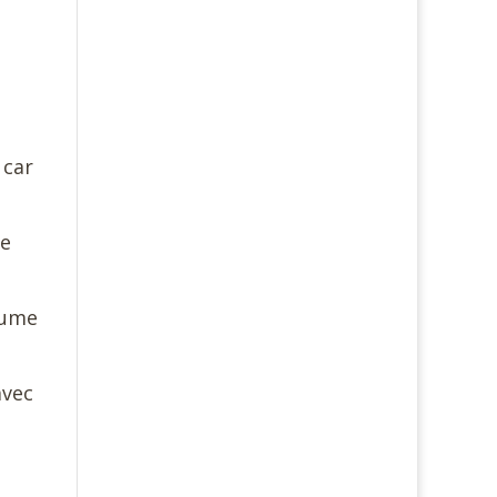
 car
se
llume
avec