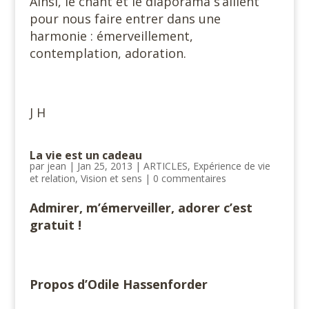
Ainsi, le chant et le diaporama s’allient
pour nous faire entrer dans une
harmonie : émerveillement,
contemplation, adoration.
J H
La vie est un cadeau
par
jean
|
Jan 25, 2013
|
ARTICLES
,
Expérience de vie
et relation
,
Vision et sens
|
0 commentaires
Admirer, m’émerveiller, adorer c’est
gratuit !
Propos d’Odile Hassenforder