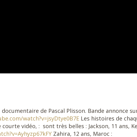
ilm documentaire de Pascal Plisson. Bande annonce su
ube.com/watch?v=jsyDtye0B7E
Les histoires de cha
courte vidéo, :
sont très belles : Jackson, 11 ans, K
atch?v=Ayhyzp67kFY
Zahira, 12 ans, Maroc :