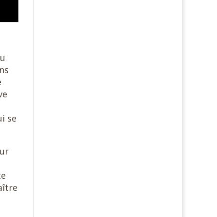
du
ans
e
ve
ui se
our
te
aître