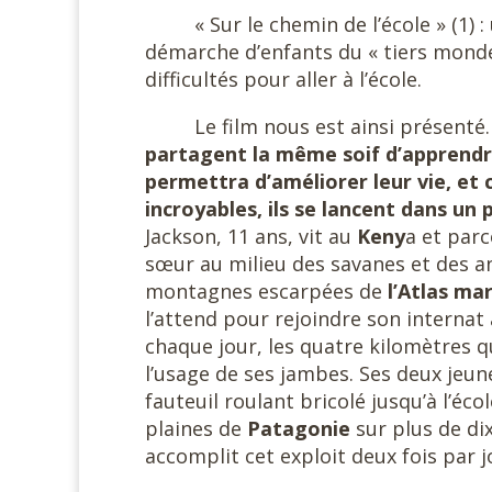
« Sur le chemin de l’école » (1)
démarche d’enfants du « tiers monde
difficultés pour aller à l’école.
Le film nous est ainsi présenté
partagent la même soif d’apprendre.
permettra d’améliorer leur vie, et 
incroyables, ils se lancent dans un 
Jackson, 11 ans, vit au
Keny
a et parc
sœur au milieu des savanes et des a
montagnes escarpées de
l’Atlas ma
l’attend pour rejoindre son internat
chaque jour, les quatre kilomètres qu
l’usage de ses jambes. Ses deux jeu
fauteuil roulant bricolé jusqu’à l’éco
plaines de
Patagonie
sur plus de di
accomplit cet exploit deux fois par j