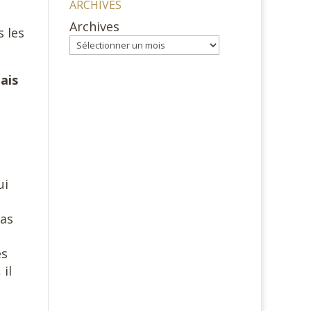
ARCHIVES
Archives
 les
ais
.
ui
pas
es
il