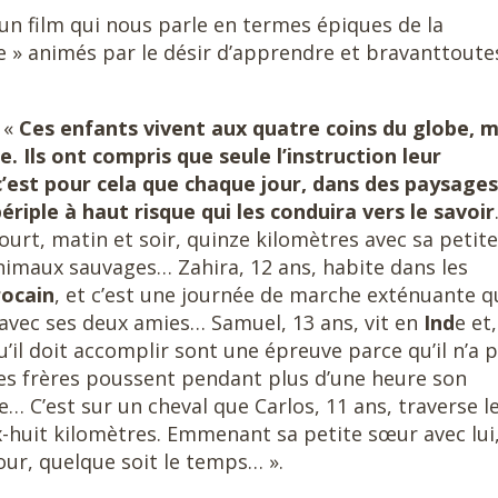
 : un film qui nous parle en termes épiques de la
 » animés par le désir d’apprendre et bravanttoutes
. «
Ces enfants vivent aux quatre coins du globe, m
 Ils ont compris que seule l’instruction leur
c’est pour cela que chaque jour, dans des paysages
périple à haut risque qui les conduira vers le savoir
ourt, matin et soir, quinze kilomètres avec sa petite
nimaux sauvages… Zahira, 12 ans, habite dans les
rocain
, et c’est une journée de marche exténuante q
 avec ses deux amies… Samuel, 13 ans, vit en
Ind
e et,
’il doit accomplir sont une épreuve parce qu’il n’a 
nes frères poussent pendant plus d’une heure son
le… C’est sur un cheval que Carlos, 11 ans, traverse l
x-huit kilomètres. Emmenant sa petite sœur avec lui, 
our, quelque soit le temps… ».