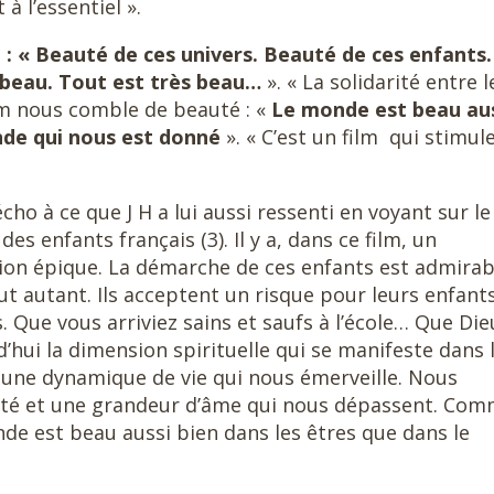
 l’essentiel ».
: « Beauté de ces univers. Beauté de ces enfants.
s beau. Tout est très beau…
». « La solidarité entre l
ilm nous comble de beauté : «
Le monde est beau au
onde qui nous est donné
». « C’est un film
qui stimul
ho à ce que J H a lui aussi ressenti en voyant sur le
s enfants français (3). Il y a, dans ce film, un
ion épique. La démarche de ces enfants est admirab
tout autant. Ils acceptent un risque pour leurs enfant
s. Que vous arriviez sains et saufs à l’école… Que Die
’hui la dimension spirituelle qui se manifeste dans 
ilm une dynamique de vie qui nous émerveille. Nous
é et une grandeur d’âme qui nous dépassent. Co
de est beau aussi bien dans les êtres que dans le