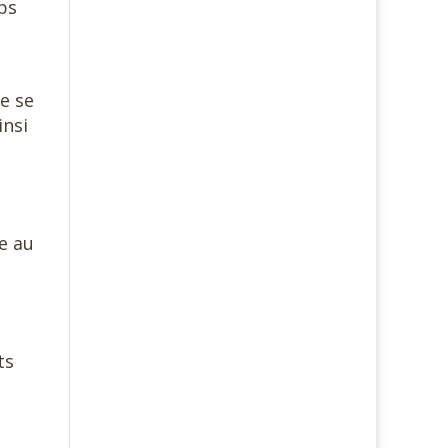
ps
de se
insi
re au
ts