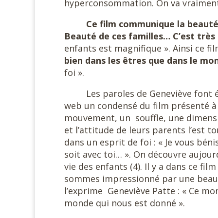
hyperconsommation. On va vraiment à
Ce film communique la beauté 
Beauté de ces familles… C’est trè
enfants est magnifique ». Ainsi ce f
bien dans les êtres que dans le m
foi ».
Les paroles de Geneviève font éc
web un condensé du film présenté à de
mouvement, un
souffle, une dimens
et l’attitude de leurs parents l’est 
dans un esprit de foi : « Je vous béni
soit avec toi… ». On découvre aujourd
vie des enfants (4). Il y a dans ce f
sommes impressionné par une beaut
l’exprime
Geneviève Patte : « Ce mon
monde qui nous est donné
».