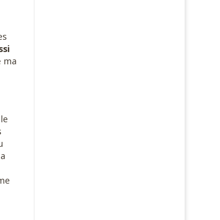
es
ssi
e ma
le
s
u
la
mme