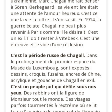
ukrainienne. Marc Chagall me fait penser
à Sören Kierkegaard : sa vie entière était
une attente de l’amour heureux. C’est ce
que la vie lui offre. Il s’en saisit. En 1914, la
guerre éclate. Chagall ne peut plus
revenir à Paris comme il le désirait. C’est
un exil. Il doit rester à Vitebesk. C’est une
épreuve et le vide d’une réclusion.
C’est la période russe de Chagall.
Dans
le prolongement du premier espace du
Musée du Luxemboug, sont exposés :
dessins, croquis, fusains, encres de Chine,
acrylique et gouache de Chagall en exil.
C’est un peuple juif qui défile sous nos
yeux.
Des rabbins ont la figure de
Monsieur tout le monde. Des visages
parfois tourmentés à l’extrême où se lit
toute l’angoisse du monde et de l’humain.