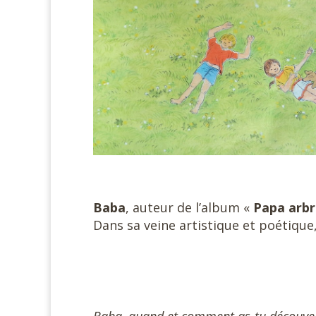
#
Baba
, auteur de l’album «
Papa arb
Dans sa veine artistique et poétique, 
#
#
Baba, quand et comment as-tu découver