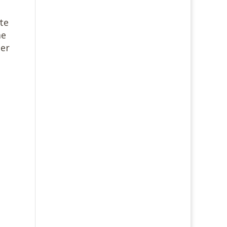
te
me
ier