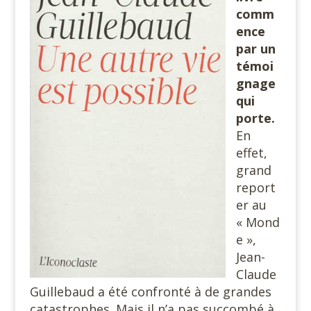
comm
ence
par un
témoi
gnage
qui
porte.
En
effet,
grand
report
er au
« Mond
e »,
Jean-
Claude
Guillebaud a été confronté à de grandes
catastrophes. Mais il n’a pas succombé à