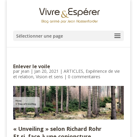
Sélectionner une page
Enlever le voile
par
jean
|
Jan 20, 2021
|
ARTICLES
,
Expérience de vie
et relation
,
Vision et sens
|
0 commentaires
« Unveiling » selon Richard Rohr
Et si, face à une conjoncture